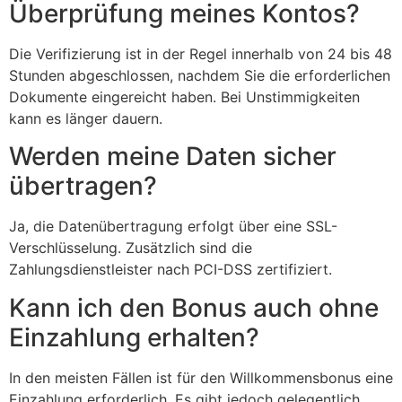
Überprüfung meines Kontos?
Die Verifizierung ist in der Regel innerhalb von 24 bis 48
Stunden abgeschlossen, nachdem Sie die erforderlichen
Dokumente eingereicht haben. Bei Unstimmigkeiten
kann es länger dauern.
Werden meine Daten sicher
übertragen?
Ja, die Datenübertragung erfolgt über eine SSL-
Verschlüsselung. Zusätzlich sind die
Zahlungsdienstleister nach PCI-DSS zertifiziert.
Kann ich den Bonus auch ohne
Einzahlung erhalten?
In den meisten Fällen ist für den Willkommensbonus eine
Einzahlung erforderlich. Es gibt jedoch gelegentlich