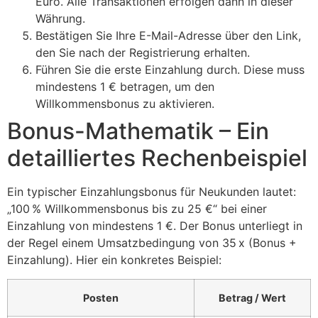
Euro. Alle Transaktionen erfolgen dann in dieser
Währung.
Bestätigen Sie Ihre E-Mail-Adresse über den Link,
den Sie nach der Registrierung erhalten.
Führen Sie die erste Einzahlung durch. Diese muss
mindestens 1 € betragen, um den
Willkommensbonus zu aktivieren.
Bonus-Mathematik – Ein
detailliertes Rechenbeispiel
Ein typischer Einzahlungsbonus für Neukunden lautet:
„100 % Willkommensbonus bis zu 25 €“ bei einer
Einzahlung von mindestens 1 €. Der Bonus unterliegt in
der Regel einem Umsatzbedingung von 35 x (Bonus +
Einzahlung). Hier ein konkretes Beispiel:
Posten
Betrag / Wert