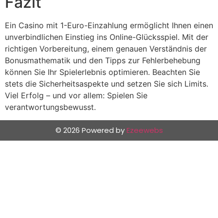
Fazit
Ein Casino mit 1-Euro-Einzahlung ermöglicht Ihnen einen
unverbindlichen Einstieg ins Online-Glücksspiel. Mit der
richtigen Vorbereitung, einem genauen Verständnis der
Bonusmathematik und den Tipps zur Fehlerbehebung
können Sie Ihr Spielerlebnis optimieren. Beachten Sie
stets die Sicherheitsaspekte und setzen Sie sich Limits.
Viel Erfolg – und vor allem: Spielen Sie
verantwortungsbewusst.
© 2026 Powered by
Ezeewebs