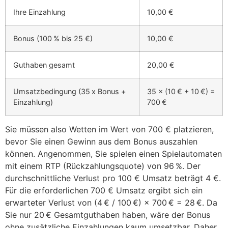
Ihre Einzahlung
10,00 €
Bonus (100 % bis 25 €)
10,00 €
Guthaben gesamt
20,00 €
Umsatzbedingung (35 x Bonus +
35 × (10 € + 10 €) =
Einzahlung)
700 €
Sie müssen also Wetten im Wert von 700 € platzieren,
bevor Sie einen Gewinn aus dem Bonus auszahlen
können. Angenommen, Sie spielen einen Spielautomaten
mit einem RTP (Rückzahlungsquote) von 96 %. Der
durchschnittliche Verlust pro 100 € Umsatz beträgt 4 €.
Für die erforderlichen 700 € Umsatz ergibt sich ein
erwarteter Verlust von (4 € / 100 €) × 700 € = 28 €. Da
Sie nur 20 € Gesamtguthaben haben, wäre der Bonus
ohne zusätzliche Einzahlungen kaum umsetzbar. Daher