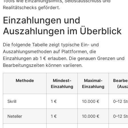
Tools wie Einzahlungslimits, Selbstausschluss und
Realitätschecks gefördert.
Einzahlungen und
Auszahlungen im Überblick
Die folgende Tabelle zeigt typische Ein- und
Auszahlungsmethoden auf Plattformen, die
Einzahlungen ab 1 € erlauben. Die genauen Grenzen und
Bearbeitungszeiten können variieren.
Methode
Mindest-
Maximal-
Bearbe
Einzahlung
Einzahlung
(Aus
Skrill
1 €
10.000 €
0–12 S
Neteller
1 €
10.000 €
0–12 S