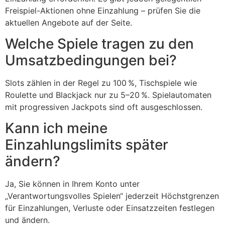
Freispiel-Aktionen ohne Einzahlung – prüfen Sie die
aktuellen Angebote auf der Seite.
Welche Spiele tragen zu den
Umsatzbedingungen bei?
Slots zählen in der Regel zu 100 %, Tischspiele wie
Roulette und Blackjack nur zu 5–20 %. Spielautomaten
mit progressiven Jackpots sind oft ausgeschlossen.
Kann ich meine
Einzahlungslimits später
ändern?
Ja, Sie können in Ihrem Konto unter
„Verantwortungsvolles Spielen“ jederzeit Höchstgrenzen
für Einzahlungen, Verluste oder Einsatzzeiten festlegen
und ändern.