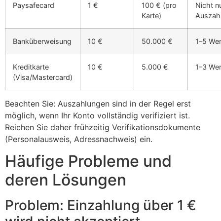
Paysafecard
1 €
100 € (pro
Nicht n
Karte)
Auszah
Banküberweisung
10 €
50.000 €
1–5 We
Kreditkarte
10 €
5.000 €
1–3 We
(Visa/Mastercard)
Beachten Sie: Auszahlungen sind in der Regel erst
möglich, wenn Ihr Konto vollständig verifiziert ist.
Reichen Sie daher frühzeitig Verifikationsdokumente
(Personalausweis, Adressnachweis) ein.
Häufige Probleme und
deren Lösungen
Problem: Einzahlung über 1 €