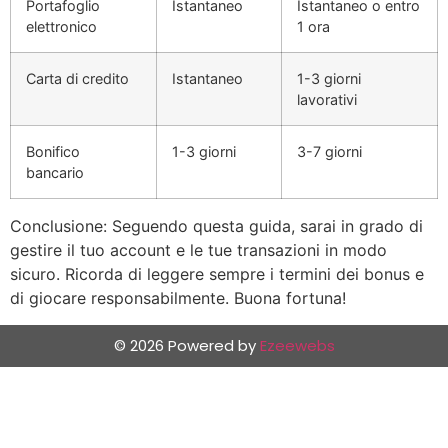
Portafoglio
Istantaneo
Istantaneo o entro
elettronico
1 ora
Carta di credito
Istantaneo
1-3 giorni
lavorativi
Bonifico
1-3 giorni
3-7 giorni
bancario
Conclusione: Seguendo questa guida, sarai in grado di
gestire il tuo account e le tue transazioni in modo
sicuro. Ricorda di leggere sempre i termini dei bonus e
di giocare responsabilmente. Buona fortuna!
© 2026 Powered by
Ezeewebs