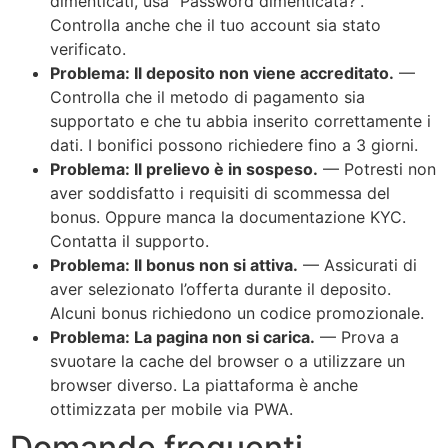
dimenticati, usa “Password dimenticata?”.
Controlla anche che il tuo account sia stato
verificato.
Problema: Il deposito non viene accreditato.
—
Controlla che il metodo di pagamento sia
supportato e che tu abbia inserito correttamente i
dati. I bonifici possono richiedere fino a 3 giorni.
Problema: Il prelievo è in sospeso.
— Potresti non
aver soddisfatto i requisiti di scommessa del
bonus. Oppure manca la documentazione KYC.
Contatta il supporto.
Problema: Il bonus non si attiva.
— Assicurati di
aver selezionato l’offerta durante il deposito.
Alcuni bonus richiedono un codice promozionale.
Problema: La pagina non si carica.
— Prova a
svuotare la cache del browser o a utilizzare un
browser diverso. La piattaforma è anche
ottimizzata per mobile via PWA.
Domande frequenti