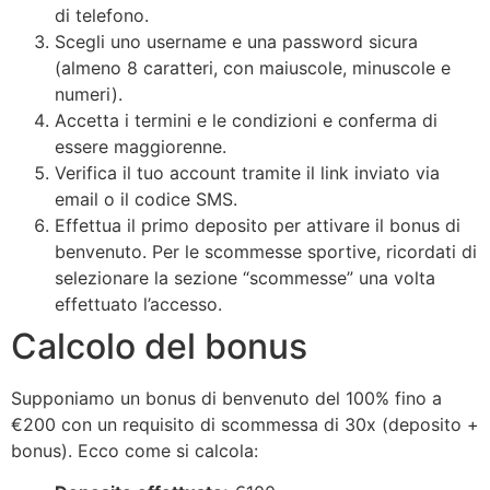
di telefono.
Scegli uno username e una password sicura
(almeno 8 caratteri, con maiuscole, minuscole e
numeri).
Accetta i termini e le condizioni e conferma di
essere maggiorenne.
Verifica il tuo account tramite il link inviato via
email o il codice SMS.
Effettua il primo deposito per attivare il bonus di
benvenuto. Per le scommesse sportive, ricordati di
selezionare la sezione “scommesse” una volta
effettuato l’accesso.
Calcolo del bonus
Supponiamo un bonus di benvenuto del 100% fino a
€200 con un requisito di scommessa di 30x (deposito +
bonus). Ecco come si calcola: