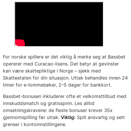
For norske spillere er det viktig å merke seg at Bassbet
opererer med Curacao-lisens. Det betyr at gevinster
kan være skattepliktige i Norge – sjekk med
Skatteetaten for din situasjon. Uttak behandles innen 24
timer for e-lommebøker, 2–5 dager for bankkort.
Bassbet-bonusen inkluderer ofte et velkomsttilbud med
innskuddsmatch og gratisspinn. Les alltid
omsetningskravene: de fleste bonuser krever 35x
gjennomspilling før uttak.
Viktig:
Spill ansvarlig og sett
grenser i kontoinnstillingene.