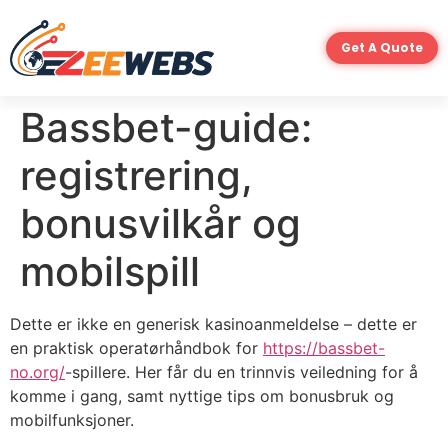
Get A Quote
Bassbet-guide:
registrering,
bonusvilkår og
mobilspill
Dette er ikke en generisk kasinoanmeldelse – dette er
en praktisk operatørhåndbok for
https://bassbet-
no.org/
-spillere. Her får du en trinnvis veiledning for å
komme i gang, samt nyttige tips om bonusbruk og
mobilfunksjoner.