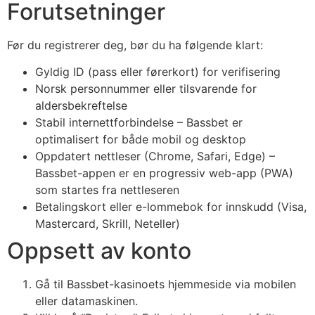
Forutsetninger
Før du registrerer deg, bør du ha følgende klart:
Gyldig ID (pass eller førerkort) for verifisering
Norsk personnummer eller tilsvarende for
aldersbekreftelse
Stabil internettforbindelse – Bassbet er
optimalisert for både mobil og desktop
Oppdatert nettleser (Chrome, Safari, Edge) –
Bassbet-appen er en progressiv web-app (PWA)
som startes fra nettleseren
Betalingskort eller e-lommebok for innskudd (Visa,
Mastercard, Skrill, Neteller)
Oppsett av konto
Gå til Bassbet-kasinoets hjemmeside via mobilen
eller datamaskinen.