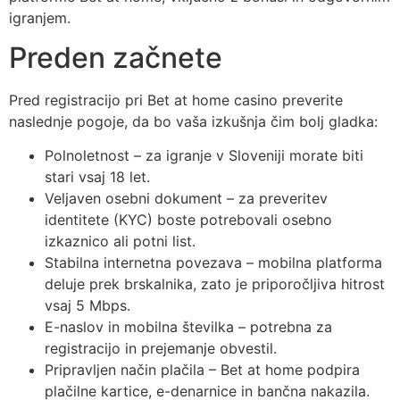
igranjem.
Preden začnete
Pred registracijo pri Bet at home casino preverite
naslednje pogoje, da bo vaša izkušnja čim bolj gladka:
Polnoletnost – za igranje v Sloveniji morate biti
stari vsaj 18 let.
Veljaven osebni dokument – za preveritev
identitete (KYC) boste potrebovali osebno
izkaznico ali potni list.
Stabilna internetna povezava – mobilna platforma
deluje prek brskalnika, zato je priporočljiva hitrost
vsaj 5 Mbps.
E-naslov in mobilna številka – potrebna za
registracijo in prejemanje obvestil.
Pripravljen način plačila – Bet at home podpira
plačilne kartice, e-denarnice in bančna nakazila.