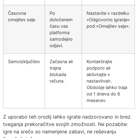
Časovna
Po
Nastavite v razdelku
omejitev seje
določenem
»Odgovorno igranje«
času vas
pod »Omejitev seje«.
platforma
samodejno
odjavi.
Samoizključitev
Začasna ali
Kontaktirajte
trajna
podporo ali
blokada
aktivirajte v
računa.
nastavitvah.
Obdobje lahko traja
od 1 dneva do 6
mesecev.
Z uporabo teh orodij lahko igrate nadzorovano in brez
tveganja prekoračitve svojih zmožnosti. Ne pozabite:
igre na srečo so namenjene zabavi, ne reševanju