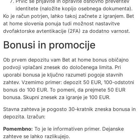
Prvič se prijavite in opravite osnovno preveritev
identitete (naložite kopijo osebnega dokumenta).
Ko je račun potrjen, lahko takoj začnete z igranjem. Bet
at home slovenia ponuja tudi možnost nastavitve
dvofaktorske avtentikacije (2FA) za dodatno varnost.
Bonusi in promocije
Ob prvem depozitu vam Bet at home bonus običajno
podvoji vplačani znesek do določenega limita. Pri
uporabi bonusa je ključno razumeti pogoje stavnih
zahtev. Vzemimo primer: depozit 50 EUR, 100-odstotni
bonus do 100 EUR. To pomeni, da prejmete 50 EUR
bonusa. Skupni znesek za igranje je 100 EUR.
Stavna zahteva je pogosto 30-kratnik zneska bonusa in
depozita. Izračun:
Pomembno:
To je le informativen primer. Dejanske
zahteve se lahko razlikujejo.