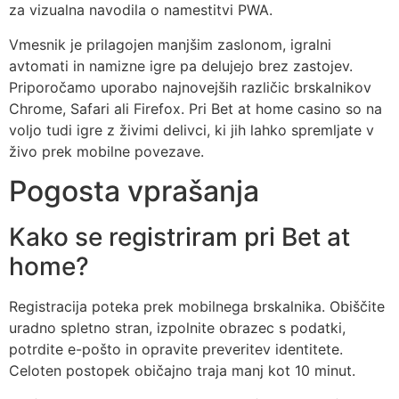
za vizualna navodila o namestitvi PWA.
Vmesnik je prilagojen manjšim zaslonom, igralni
avtomati in namizne igre pa delujejo brez zastojev.
Priporočamo uporabo najnovejših različic brskalnikov
Chrome, Safari ali Firefox. Pri Bet at home casino so na
voljo tudi igre z živimi delivci, ki jih lahko spremljate v
živo prek mobilne povezave.
Pogosta vprašanja
Kako se registriram pri Bet at
home?
Registracija poteka prek mobilnega brskalnika. Obiščite
uradno spletno stran, izpolnite obrazec s podatki,
potrdite e-pošto in opravite preveritev identitete.
Celoten postopek običajno traja manj kot 10 minut.