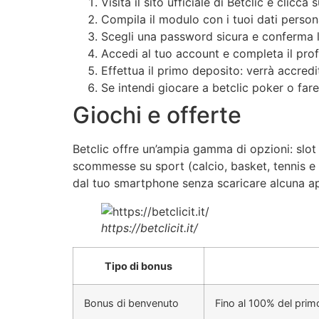
Visita il sito ufficiale di Betclic e clicca 
Compila il modulo con i tuoi dati person
Scegli una password sicura e conferma l’i
Accedi al tuo account e completa il pro
Effettua il primo deposito: verrà accred
Se intendi giocare a betclic poker o fa
Giochi e offerte
Betclic offre un’ampia gamma di opzioni: slot
scommesse su sport (calcio, basket, tennis e 
dal tuo smartphone senza scaricare alcuna a
https://betclicit.it/
Tipo di bonus
Bonus di benvenuto
Fino al 100% del prim