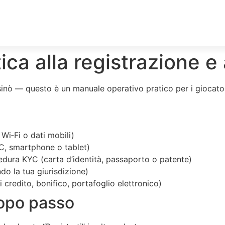
tica alla registrazione 
inò — questo è un manuale operativo pratico per i giocato
Wi‑Fi o dati mobili)
C, smartphone o tablet)
edura KYC (carta d’identità, passaporto o patente)
do la tua giurisdizione)
credito, bonifico, portafoglio elettronico)
opo passo