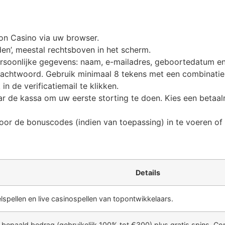
ion Casino via uw browser.
den’, meestal rechtsboven in het scherm.
persoonlijke gegevens: naam, e-mailadres, geboortedatum en
achtwoord. Gebruik minimaal 8 tekens met een combinatie v
n de verificatiemail te klikken.
r de kassa om uw eerste storting te doen. Kies een betaal
or de bonuscodes (indien van toepassing) in te voeren of 
Details
lspellen en live casinospellen van topontwikkelaars.
epaald bedrag (gebruikelijk 100% tot €300) plus gratis spins. Cont