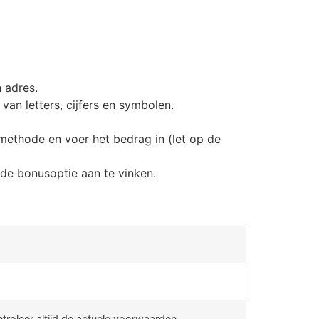
 adres.
an letters, cijfers en symbolen.
methode en voer het bedrag in (let op de
de bonusoptie aan te vinken.
roleer altijd de actuele voorwaarden.