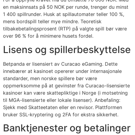
en maksinnsats på 50 NOK per runde, trenger du minst
1 400 spillrunder. Husk at spillautomater teller 100 %,
mens bordspill teller mye mindre. Teoretisk
tilbakebetalingsprosent (RTP) på valgte spill bør være
over 96 % for å minimere husets fordel.
Lisens og spillerbeskyttelse
Betpanda er lisensiert av Curacao eGaming. Dette
innebærer at kasinoet opererer under internasjonale
standarder, men norske spillere bør være
oppmerksomme på at gevinster fra Curacao-lisensierte
kasinoer kan være skattepliktige i Norge (i motsetning
til MGA-lisensierte eller lokale lisenser). Anbefaling:
Sjekk med Skatteetaten eller en revisor. Plattformen
bruker SSL-kryptering og 2FA for ekstra sikkerhet.
Banktjenester og betalinger