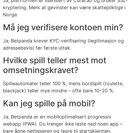
Ja, plattformen er lisensiert av Curacao og bruker SSL-
kryptering. Merk at gevinster kan være skattepliktige i
Norge.
Må jeg verifisere kontoen min?
Ja, Betpanda krever KYC-verifisering (legitimasjon og
adressebevis) før første uttak.
Hvilke spill teller mest mot
omsetningskravet?
Spilleautomater teller 100 %, mens bordspill (roulette,
blackjack) teller mye mindre – ofte bare 10–20 %.
Kan jeg spille på mobil?
Ja, Betpanda er en mobiloptimalisert progressiv
webapp (PWA). Du trenger ikke laste ned noen app –
bare åpne nettleseren og lagre til startskjermen.