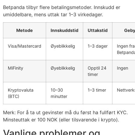
Betpanda tilbyr flere betalingsmetoder. Innskudd er
umiddelbare, mens uttak tar 1–3 virkedager.
Metode
Innskuddstid
Uttakstid
Geby
Visa/Mastercard
Øyeblikkelig
1–3 dager
Ingen fra
Betpand
MiFinity
Øyeblikkelig
Opptil 24
Ingen
timer
Kryptovaluta
10–30
1–3 timer
Nettverk
(BTC)
minutter
Merk: For å ta ut gevinster må du først ha fullført KYC.
Minsteuttak er 100 NOK (eller tilsvarende i krypto).
Vanlige problemer og