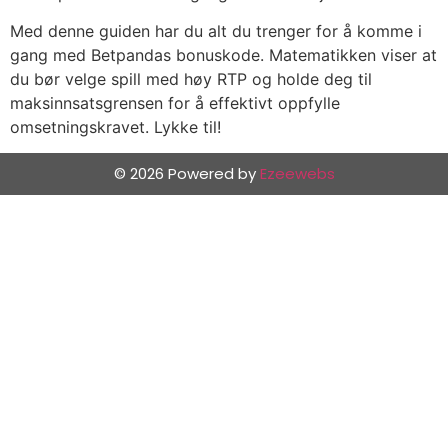
Med denne guiden har du alt du trenger for å komme i
gang med Betpandas bonuskode. Matematikken viser at
du bør velge spill med høy RTP og holde deg til
maksinnsatsgrensen for å effektivt oppfylle
omsetningskravet. Lykke til!
© 2026 Powered by
Ezeewebs