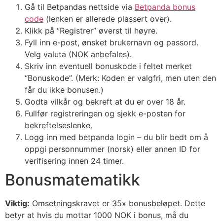
Gå til Betpandas nettside via
Betpanda bonus
code
(lenken er allerede plassert over).
Klikk på “Registrer” øverst til høyre.
Fyll inn e-post, ønsket brukernavn og passord.
Velg valuta (NOK anbefales).
Skriv inn eventuell bonuskode i feltet merket
“Bonuskode”. (Merk: Koden er valgfri, men uten den
får du ikke bonusen.)
Godta vilkår og bekreft at du er over 18 år.
Fullfør registreringen og sjekk e-posten for
bekreftelseslenke.
Logg inn med betpanda login – du blir bedt om å
oppgi personnummer (norsk) eller annen ID for
verifisering innen 24 timer.
Bonusmatematikk
Viktig:
Omsetningskravet er 35x bonusbeløpet. Dette
betyr at hvis du mottar 1000 NOK i bonus, må du