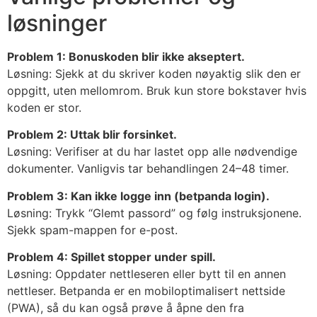
løsninger
Problem 1: Bonuskoden blir ikke akseptert.
Løsning: Sjekk at du skriver koden nøyaktig slik den er
oppgitt, uten mellomrom. Bruk kun store bokstaver hvis
koden er stor.
Problem 2: Uttak blir forsinket.
Løsning: Verifiser at du har lastet opp alle nødvendige
dokumenter. Vanligvis tar behandlingen 24–48 timer.
Problem 3: Kan ikke logge inn (betpanda login).
Løsning: Trykk “Glemt passord” og følg instruksjonene.
Sjekk spam-mappen for e-post.
Problem 4: Spillet stopper under spill.
Løsning: Oppdater nettleseren eller bytt til en annen
nettleser. Betpanda er en mobiloptimalisert nettside
(PWA), så du kan også prøve å åpne den fra