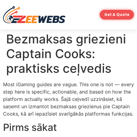
Get A Quote
Bezmaksas griezieni
Captain Cooks:
praktisks ceļvedis
Most iGaming guides are vague. This one is not — every
step here is specific, actionable, and based on how the
platform actually works. Šajā ceļvedī uzzināsiet, kā
saņemt un izmantot bezmaksas griezienus pie Captain
Cooks, kā arī iepazīsiet svarīgākās platformas funkcijas.
Pirms sākat