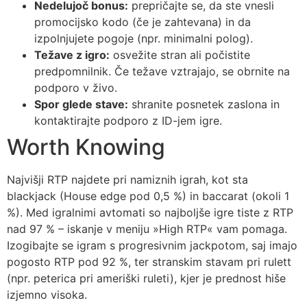
Nedelujoč bonus:
prepričajte se, da ste vnesli
promocijsko kodo (če je zahtevana) in da
izpolnjujete pogoje (npr. minimalni polog).
Težave z igro:
osvežite stran ali počistite
predpomnilnik. Če težave vztrajajo, se obrnite na
podporo v živo.
Spor glede stave:
shranite posnetek zaslona in
kontaktirajte podporo z ID-jem igre.
Worth Knowing
Najvišji RTP najdete pri namiznih igrah, kot sta
blackjack (House edge pod 0,5 %) in baccarat (okoli 1
%). Med igralnimi avtomati so najboljše igre tiste z RTP
nad 97 % – iskanje v meniju »High RTP« vam pomaga.
Izogibajte se igram s progresivnim jackpotom, saj imajo
pogosto RTP pod 92 %, ter stranskim stavam pri rulett
(npr. peterica pri ameriški ruleti), kjer je prednost hiše
izjemno visoka.