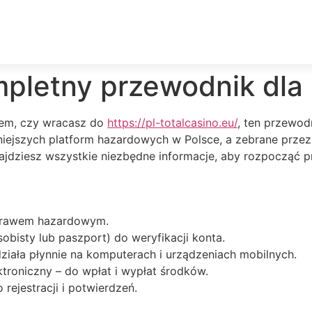
ompletny przewodnik dl
iem, czy wracasz do
https://pl-totalcasino.eu/
, ten przewod
rniejszych platform hazardowych w Polsce, a zebrane przez
ajdziesz wszystkie niezbędne informacje, aby rozpocząć pr
 prawem hazardowym.
isty lub paszport) do weryfikacji konta.
działa płynnie na komputerach i urządzeniach mobilnych.
troniczny – do wpłat i wypłat środków.
rejestracji i potwierdzeń.