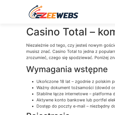
Casino Total – k
Niezależnie od tego, czy jesteś nowym gośc
musisz znać. Casino Total to jedna z popula
zrozumieć, czego się spodziewać. Poniżej zn
Wymagania wstępne
Ukończone 18 lat – zgodnie z polskim
Ważny dokument tożsamości (dowód osob
Stabilne łącze internetowe – platforma 
Aktywne konto bankowe lub portfel elek
Dostęp do poczty e-mail – niezbędny do 