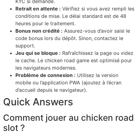
KYC si demandé.
Retrait en attente :
Vérifiez si vous avez rempli les
conditions de mise. Le délai standard est de 48
heures pour le traitement.
Bonus non crédité :
Assurez-vous d’avoir saisi le
code bonus lors du dépôt. Sinon, contactez le
support.
Jeu qui se bloque :
Rafraîchissez la page ou videz
le cache. Le chicken road game est optimisé pour
les navigateurs modernes.
Problème de connexion :
Utilisez la version
mobile ou l’application PWA (ajoutez à l’écran
d’accueil depuis le navigateur).
Quick Answers
Comment jouer au chicken road
slot ?