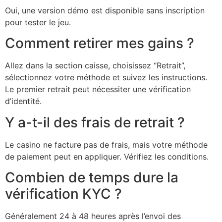
Oui, une version démo est disponible sans inscription
pour tester le jeu.
Comment retirer mes gains ?
Allez dans la section caisse, choisissez “Retrait”,
sélectionnez votre méthode et suivez les instructions.
Le premier retrait peut nécessiter une vérification
d’identité.
Y a-t-il des frais de retrait ?
Le casino ne facture pas de frais, mais votre méthode
de paiement peut en appliquer. Vérifiez les conditions.
Combien de temps dure la
vérification KYC ?
Généralement 24 à 48 heures après l’envoi des