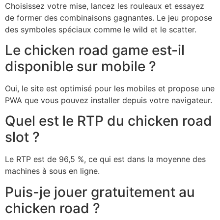
Choisissez votre mise, lancez les rouleaux et essayez
de former des combinaisons gagnantes. Le jeu propose
des symboles spéciaux comme le wild et le scatter.
Le chicken road game est-il
disponible sur mobile ?
Oui, le site est optimisé pour les mobiles et propose une
PWA que vous pouvez installer depuis votre navigateur.
Quel est le RTP du chicken road
slot ?
Le RTP est de 96,5 %, ce qui est dans la moyenne des
machines à sous en ligne.
Puis-je jouer gratuitement au
chicken road ?