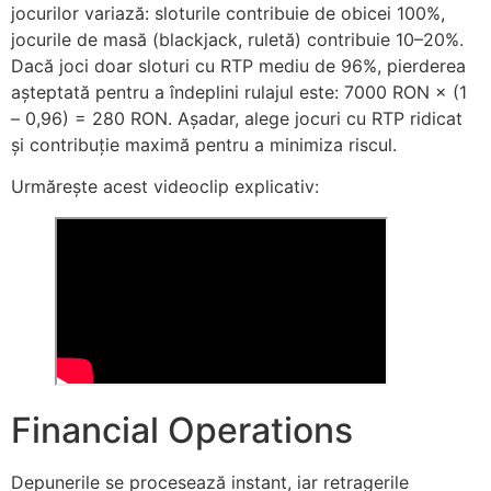
jocurilor variază: sloturile contribuie de obicei 100%,
jocurile de masă (blackjack, ruletă) contribuie 10–20%.
Dacă joci doar sloturi cu RTP mediu de 96%, pierderea
așteptată pentru a îndeplini rulajul este: 7000 RON × (1
– 0,96) = 280 RON. Așadar, alege jocuri cu RTP ridicat
și contribuție maximă pentru a minimiza riscul.
Urmărește acest videoclip explicativ:
Financial Operations
Depunerile se procesează instant, iar retragerile