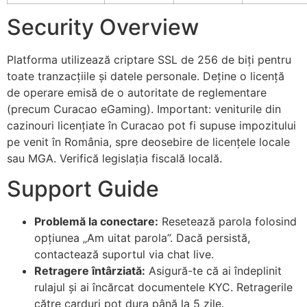
Security Overview
Platforma utilizează criptare SSL de 256 de biți pentru
toate tranzacțiile și datele personale. Deține o licență
de operare emisă de o autoritate de reglementare
(precum Curacao eGaming). Important: veniturile din
cazinouri licențiate în Curacao pot fi supuse impozitului
pe venit în România, spre deosebire de licențele locale
sau MGA. Verifică legislația fiscală locală.
Support Guide
Problemă la conectare:
Resetează parola folosind
opțiunea „Am uitat parola”. Dacă persistă,
contactează suportul via chat live.
Retragere întârziată:
Asigură-te că ai îndeplinit
rulajul și ai încărcat documentele KYC. Retragerile
către carduri pot dura până la 5 zile.