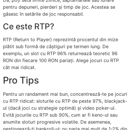
Da, poți seta limite zilnice, săptămânale sau lunare
pentru depuneri, pierderi și timp de joc. Acestea se
găsesc în setările de joc responsabil.
Ce este RTP?
RTP (Return to Player) reprezintă procentul din mize
plătit sub formă de câștiguri pe termen lung. De
exemplu, un slot cu RTP 96% returnează teoretic 96
RON din fiecare 100 RON pariați. Alege jocuri cu RTP
cât mai ridicat.
Pro Tips
Pentru un randament mai bun, concentrează-te pe jocuri
cu RTP ridicat: sloturile cu RTP de peste 97%, blackjack-
ul (dacă joci cu strategie optimă) și video poker-ul.
Evită jocurile cu RTP sub 90%, cum ar fi keno-ul sau
anumite sloturi progresive volatile. De asemenea,
gestionează-ți bankroll-ul: nu paria mai mult de 1-2% din