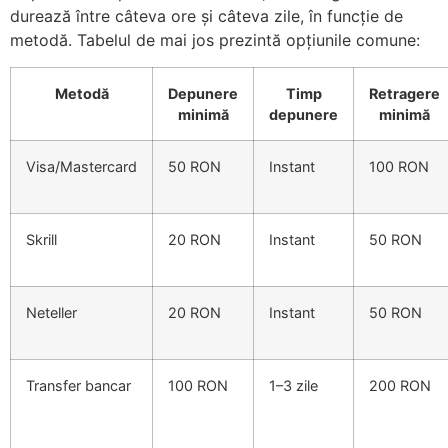
durează între câteva ore și câteva zile, în funcție de
metodă. Tabelul de mai jos prezintă opțiunile comune:
Metodă
Depunere
Timp
Retragere
minimă
depunere
minimă
Visa/Mastercard
50 RON
Instant
100 RON
Skrill
20 RON
Instant
50 RON
Neteller
20 RON
Instant
50 RON
Transfer bancar
100 RON
1–3 zile
200 RON