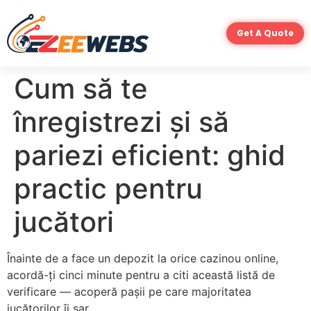
Get A Quote
Cum să te
înregistrezi și să
pariezi eficient: ghid
practic pentru
jucători
Înainte de a face un depozit la orice cazinou online,
acordă-ți cinci minute pentru a citi această listă de
verificare — acoperă pașii pe care majoritatea
jucătorilor îi sar.