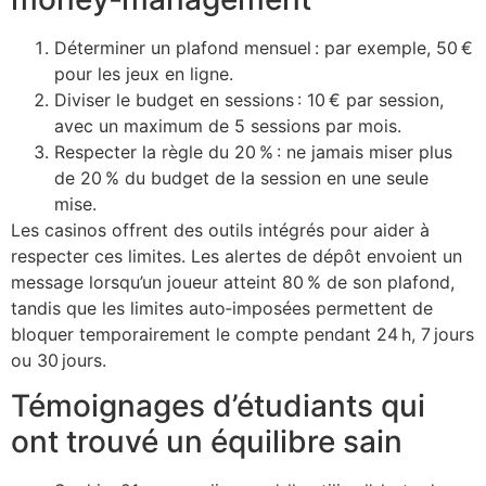
Déterminer un plafond mensuel : par exemple, 50 €
pour les jeux en ligne.
Diviser le budget en sessions : 10 € par session,
avec un maximum de 5 sessions par mois.
Respecter la règle du 20 % : ne jamais miser plus
de 20 % du budget de la session en une seule
mise.
Les casinos offrent des outils intégrés pour aider à
respecter ces limites. Les alertes de dépôt envoient un
message lorsqu’un joueur atteint 80 % de son plafond,
tandis que les limites auto‑imposées permettent de
bloquer temporairement le compte pendant 24 h, 7 jours
ou 30 jours.
Témoignages d’étudiants qui
ont trouvé un équilibre sain