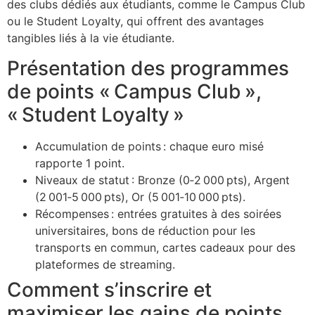
des clubs dédiés aux étudiants, comme le Campus Club
ou le Student Loyalty, qui offrent des avantages
tangibles liés à la vie étudiante.
Présentation des programmes
de points « Campus Club »,
« Student Loyalty »
Accumulation de points : chaque euro misé
rapporte 1 point.
Niveaux de statut : Bronze (0‑2 000 pts), Argent
(2 001‑5 000 pts), Or (5 001‑10 000 pts).
Récompenses : entrées gratuites à des soirées
universitaires, bons de réduction pour les
transports en commun, cartes cadeaux pour des
plateformes de streaming.
Comment s’inscrire et
maximiser les gains de points