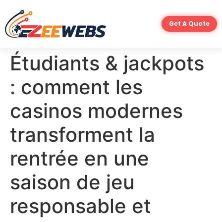
Get A Quote
Étudiants & jackpots
: comment les
casinos modernes
transforment la
rentrée en une
saison de jeu
responsable et