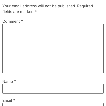
Your email address will not be published.
Required
fields are marked
*
Comment
*
Name
*
Email
*