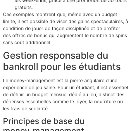
les week‑ends, grâce à une promotion de 50 tours
gratuits.
Ces exemples montrent que, même avec un budget
limité, il est possible de viser des gains spectaculaires, à
condition de jouer de façon disciplinée et de profiter
des offres de bonus qui augmentent le nombre de spins
sans coût additionnel.
Gestion responsable du
bankroll pour les étudiants
Le money‑management est la pierre angulaire d’une
expérience de jeu saine. Pour un étudiant, il est essentiel
de définir un budget mensuel dédié au jeu, distinct des
dépenses essentielles comme le loyer, la nourriture ou
les frais de scolarité.
Principes de base du
money‑management