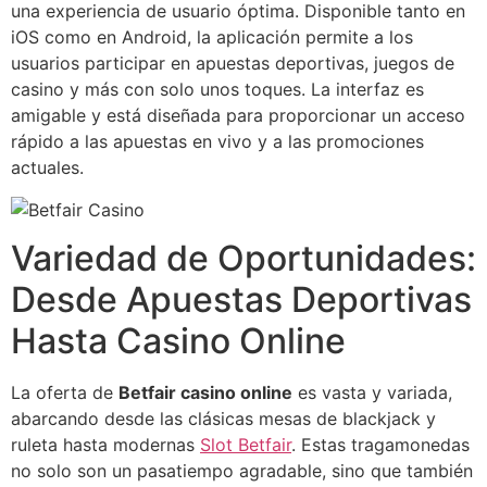
una experiencia de usuario óptima. Disponible tanto en
iOS como en Android, la aplicación permite a los
usuarios participar en apuestas deportivas, juegos de
casino y más con solo unos toques. La interfaz es
amigable y está diseñada para proporcionar un acceso
rápido a las apuestas en vivo y a las promociones
actuales.
Variedad de Oportunidades:
Desde Apuestas Deportivas
Hasta Casino Online
La oferta de
Betfair casino online
es vasta y variada,
abarcando desde las clásicas mesas de blackjack y
ruleta hasta modernas
Slot Betfair
. Estas tragamonedas
no solo son un pasatiempo agradable, sino que también