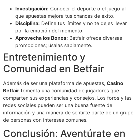
Investigación:
Conocer el deporte o el juego al
que apuestas mejora tus chances de éxito.
Disciplina:
Define tus límites y no te dejes llevar
por la emoción del momento.
Aprovecha los Bonos:
Betfair ofrece diversas
promociones; úsalas sabiamente.
Entretenimiento y
Comunidad en Betfair
Además de ser una plataforma de apuestas,
Casino
Betfair
fomenta una comunidad de jugadores que
comparten sus experiencias y consejos. Los foros y las
redes sociales pueden ser una buena fuente de
información y una manera de sentirte parte de un grupo
de personas con intereses comunes.
Conclusión: Aventúrate en