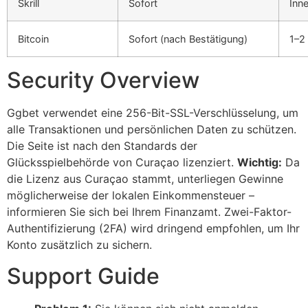
Skrill
Sofort
Inn
Bitcoin
Sofort (nach Bestätigung)
1–2
Security Overview
Ggbet verwendet eine 256-Bit-SSL-Verschlüsselung, um
alle Transaktionen und persönlichen Daten zu schützen.
Die Seite ist nach den Standards der
Glücksspielbehörde von Curaçao lizenziert.
Wichtig:
Da
die Lizenz aus Curaçao stammt, unterliegen Gewinne
möglicherweise der lokalen Einkommensteuer –
informieren Sie sich bei Ihrem Finanzamt. Zwei-Faktor-
Authentifizierung (2FA) wird dringend empfohlen, um Ihr
Konto zusätzlich zu sichern.
Support Guide