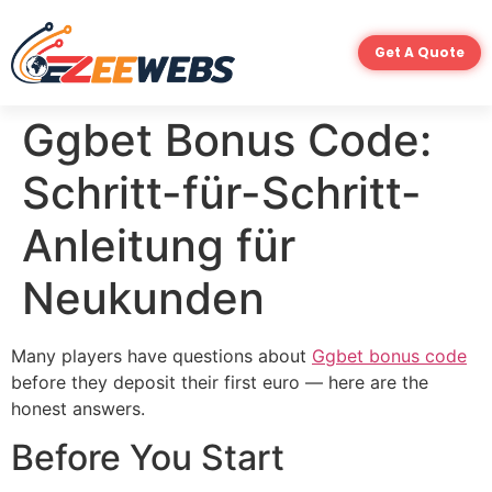
Get A Quote
Ggbet Bonus Code:
Schritt-für-Schritt-
Anleitung für
Neukunden
Many players have questions about
Ggbet bonus code
before they deposit their first euro — here are the
honest answers.
Before You Start