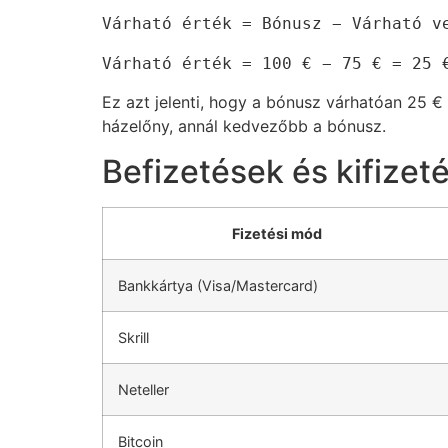
Várható érték = Bónusz − Várható v
Várható érték = 100 € − 75 € = 25 
Ez azt jelenti, hogy a bónusz várhatóan 25 € 
házelőny, annál kedvezőbb a bónusz.
Befizetések és kifizet
Fizetési mód
Bankkártya (Visa/Mastercard)
Skrill
Neteller
Bitcoin