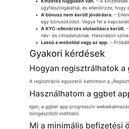
Kifizetés függőben van.
– A kifizetések
ügyfélszolgálattal, és ellenőrizze, hogy 
A bónusz nem került jóváírásra.
– Ellen
egy bónuszkódot. Vegye fel a kapcsolat
A KYC-ellenőrzés elutasításra került.
–
név- és címadatoknak. Használjon színe
Lassú a weboldal vagy az app.
– Próbálk
Gyakori kérdések
Hogyan regisztrálhatok a
A regisztráció egyszerű: kattintson a „Regisz
Használhatom a ggbet ap
Igen, a ggbet app progresszív webalkalmazás
böngészőből indítható.
Mi a minimális befizetési