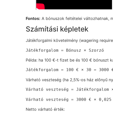
Fontos:
A bónuszok feltételei változhatnak, m
Számítási képletek
Játékforgalmi követelmény (wagering require
Játékforgalom = Bónusz × Szorzó
Példa: ha 100 €-t fizet be és 100 € bónuszt k
Játékforgalom = 100 € × 30 = 3000 
Várható veszteség (ha 2,5%-os ház előnyű ny
Várható veszteség = Játékforgalom 
Várható veszteség = 3000 € × 0,025
Netto várható érték: