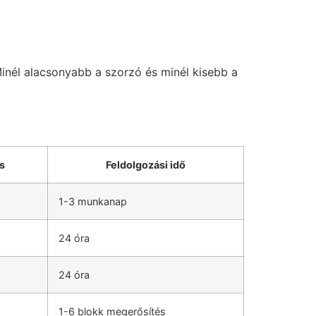
 Minél alacsonyabb a szorzó és minél kisebb a
s
Feldolgozási idő
1-3 munkanap
24 óra
24 óra
1-6 blokk megerősítés