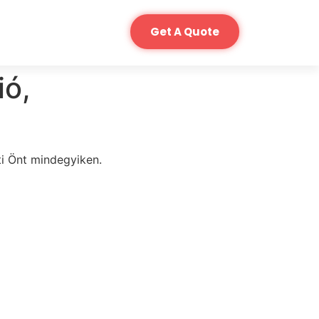
Get A Quote
ió,
i Önt mindegyiken.