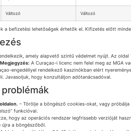
Változó
Változó
a befizetési lehetőségek érhetők el. Kifizetés előtt mind
yezés
ndelkezik, amely alapvető szintű védelmet nyújt. Az oldal 1
Megjegyzés:
A Curaçao-i licenc nem felel meg az MGA vagy
çao-engedéllyel rendelkező kaszinókban elért nyereménye
li. Javasoljuk, hogy konzultáljon adótanácsadóval.
i problémák
oldalon.
– Törölje a böngésző cookies-okat, vagy próbálj
jelszó” funkcióval.
zze, hogy az operációs rendszer legfrissebb verzióját haszn
e újra a böngészőből.