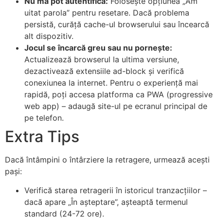
Nu mă pot autentifica:
Folosește opțiunea „Am
uitat parola” pentru resetare. Dacă problema
persistă, curăță cache-ul browserului sau încearcă
alt dispozitiv.
Jocul se încarcă greu sau nu pornește:
Actualizează browserul la ultima versiune,
dezactivează extensiile ad-block și verifică
conexiunea la internet. Pentru o experiență mai
rapidă, poți accesa platforma ca PWA (progressive
web app) – adaugă site-ul pe ecranul principal de
pe telefon.
Extra Tips
Dacă întâmpini o întârziere la retragere, urmează acești
pași:
Verifică starea retragerii în istoricul tranzacțiilor –
dacă apare „În așteptare”, așteaptă termenul
standard (24-72 ore).