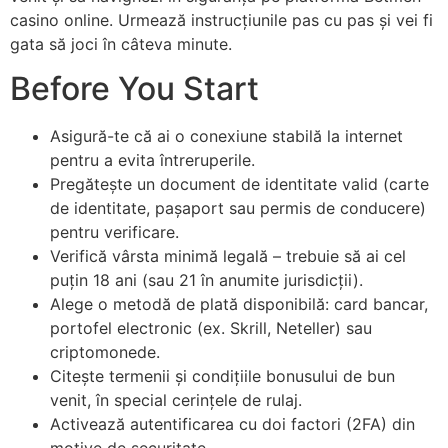
casino online. Urmează instrucțiunile pas cu pas și vei fi
gata să joci în câteva minute.
Before You Start
Asigură-te că ai o conexiune stabilă la internet
pentru a evita întreruperile.
Pregătește un document de identitate valid (carte
de identitate, pașaport sau permis de conducere)
pentru verificare.
Verifică vârsta minimă legală – trebuie să ai cel
puțin 18 ani (sau 21 în anumite jurisdicții).
Alege o metodă de plată disponibilă: card bancar,
portofel electronic (ex. Skrill, Neteller) sau
criptomonede.
Citește termenii și condițiile bonusului de bun
venit, în special cerințele de rulaj.
Activează autentificarea cu doi factori (2FA) din
motive de securitate.