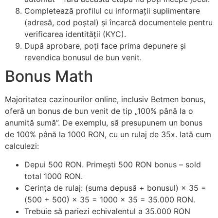
Completează profilul cu informații suplimentare
(adresă, cod poștal) și încarcă documentele pentru
verificarea identității (KYC).
După aprobare, poți face prima depunere și
revendica bonusul de bun venit.
Bonus Math
Majoritatea cazinourilor online, inclusiv Betmen bonus,
oferă un bonus de bun venit de tip „100% până la o
anumită sumă”. De exemplu, să presupunem un bonus
de 100% până la 1000 RON, cu un rulaj de 35x. Iată cum
calculezi:
Depui 500 RON. Primești 500 RON bonus – sold
total 1000 RON.
Cerința de rulaj: (suma depusă + bonusul) × 35 =
(500 + 500) × 35 = 1000 × 35 = 35.000 RON.
Trebuie să pariezi echivalentul a 35.000 RON