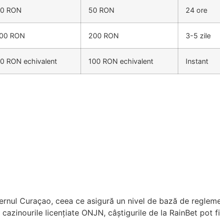
0 RON
50 RON
24 ore
00 RON
200 RON
3-5 zile
0 RON echivalent
100 RON echivalent
Instant
rnul Curaçao, ceea ce asigură un nivel de bază de reglemen
cazinourile licențiate ONJN, câștigurile de la RainBet pot 