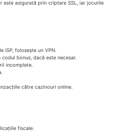
 este asigurată prin criptare SSL, iar jocurile
de ISP, folosește un VPN.
us codul bonus, dacă este necesar.
rii incomplete.
a.
zacțiile către cazinouri online.
cațiile fiscale.