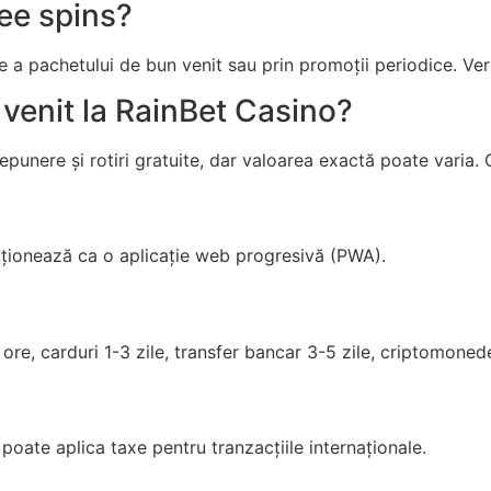
ee spins?
te a pachetului de bun venit sau prin promoții periodice. Ve
venit la RainBet Casino?
unere și rotiri gratuite, dar valoarea exactă poate varia. 
ncționează ca o aplicație web progresivă (PWA).
re, carduri 1-3 zile, transfer bancar 3-5 zile, criptomonede
oate aplica taxe pentru tranzacțiile internaționale.