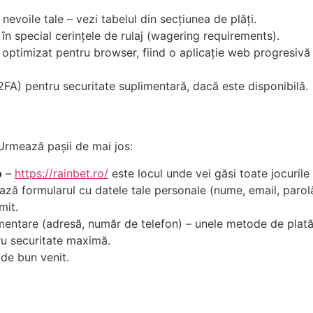
evoile tale – vezi tabelul din secțiunea de plăți.
, în special cerințele de rulaj (wagering requirements).
optimizat pentru browser, fiind o aplicație web progresivă
(2FA) pentru securitate suplimentară, dacă este disponibilă.
 Urmează pașii de mai jos:
o
–
https://rainbet.ro/
este locul unde vei găsi toate jocurile 
ază formularul cu datele tale personale (nume, email, parolă
mit.
mentare (adresă, număr de telefon) – unele metode de plată l
ru securitate maximă.
de bun venit.