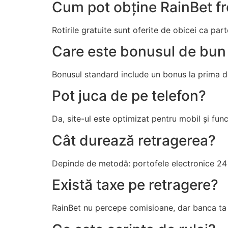
Cum pot obține RainBet fr
Rotirile gratuite sunt oferite de obicei ca par
Care este bonusul de bun 
Bonusul standard include un bonus la prima dep
Pot juca de pe telefon?
Da, site-ul este optimizat pentru mobil și fu
Cât durează retragerea?
Depinde de metodă: portofele electronice 24 o
Există taxe pe retragere?
RainBet nu percepe comisioane, dar banca ta p