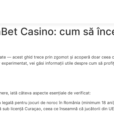
Bet Casino: cum să înce
litate — acest ghid trece prin zgomot și acoperă doar ceea
r experimentat, vei găsi informații utile despre cum să profi
nere, iată câteva aspecte esențiale de verificat:
a legală pentru jocuri de noroc în România (minimum 18 ani)
ă sub licență Curaçao, ceea ce înseamnă că jucătorii din UE 