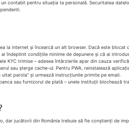
 un contabil pentru situația ta personală. Securitatea datelor
ependenti.
:
ea la internet și încearcă un alt browser. Dacă este blocat 
ai îndeplinit condițiile minime de depunere și că ai introd
e KYC trimise – adesea întârzierile apar din cauza verifică
rul sau șterge cache-ul. Pentru PWA, reinstalează aplicați
itat parola” și urmează instrucțiunile primite pe email.
nca sau furnizorul de plată – unele instituții blochează tran
?
, dar jucătorii din România trebuie să fie conștienți de impli