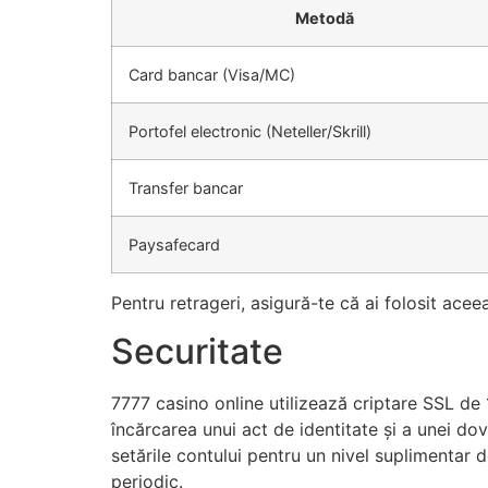
Metodă
Card bancar (Visa/MC)
Portofel electronic (Neteller/Skrill)
Transfer bancar
Paysafecard
Pentru retrageri, asigură-te că ai folosit ace
Securitate
7777 casino online utilizează criptare SSL de
încărcarea unui act de identitate și a unei do
setările contului pentru un nivel suplimentar 
periodic.