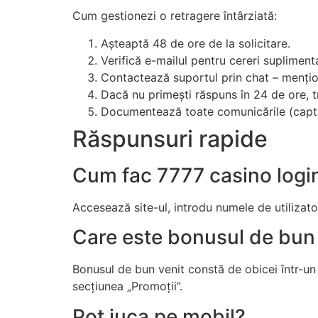
Cum gestionezi o retragere întârziată:
Așteaptă 48 de ore de la solicitare.
Verifică e-mailul pentru cereri suplimen
Contactează suportul prin chat – mențio
Dacă nu primești răspuns în 24 de ore, t
Documentează toate comunicările (captu
Răspunsuri rapide
Cum fac 7777 casino logi
Accesează site-ul, introdu numele de utilizator
Care este bonusul de bun 
Bonusul de bun venit constă de obicei într-un 
secțiunea „Promoții”.
Pot juca pe mobil?