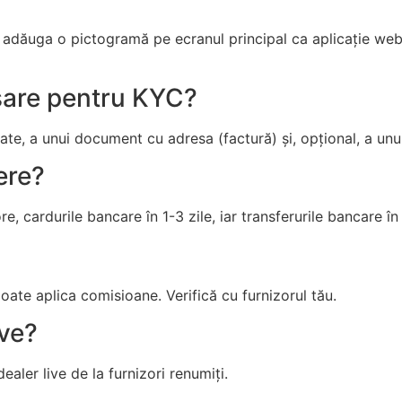
ți adăuga o pictogramă pe ecranul principal ca aplicație we
are pentru KYC?
tate, a unui document cu adresa (factură) și, opțional, a unu
ere?
, cardurile bancare în 1-3 zile, iar transferurile bancare în 
ate aplica comisioane. Verifică cu furnizorul tău.
ive?
ealer live de la furnizori renumiți.