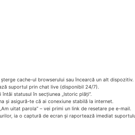
 șterge cache-ul browserului sau încearcă un alt dispozitiv.
ă suportul prin chat live (disponibil 24/7).
 întâi statusul în secțiunea „Istoric plăți”.
 și asigură-te că ai conexiune stabilă la internet.
„Am uitat parola” – vei primi un link de resetare pe e-mail.
urilor, ia o captură de ecran și raportează imediat suportulu