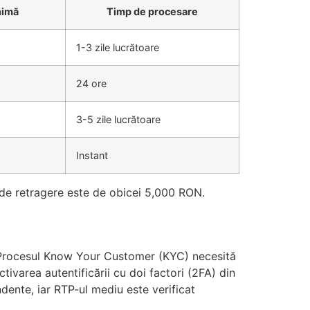
nimă
Timp de procesare
1-3 zile lucrătoare
24 ore
3-5 zile lucrătoare
Instant
ă de retragere este de obicei 5,000 RON.
e. Procesul Know Your Customer (KYC) necesită
ivarea autentificării cu doi factori (2FA) din
ndente, iar RTP-ul mediu este verificat