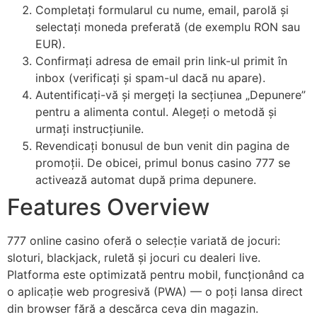
Completați formularul cu nume, email, parolă și
selectați moneda preferată (de exemplu RON sau
EUR).
Confirmați adresa de email prin link-ul primit în
inbox (verificați și spam-ul dacă nu apare).
Autentificați-vă și mergeți la secțiunea „Depunere”
pentru a alimenta contul. Alegeți o metodă și
urmați instrucțiunile.
Revendicați bonusul de bun venit din pagina de
promoții. De obicei, primul bonus casino 777 se
activează automat după prima depunere.
Features Overview
777 online casino oferă o selecție variată de jocuri:
sloturi, blackjack, ruletă și jocuri cu dealeri live.
Platforma este optimizată pentru mobil, funcționând ca
o aplicație web progresivă (PWA) — o poți lansa direct
din browser fără a descărca ceva din magazin.