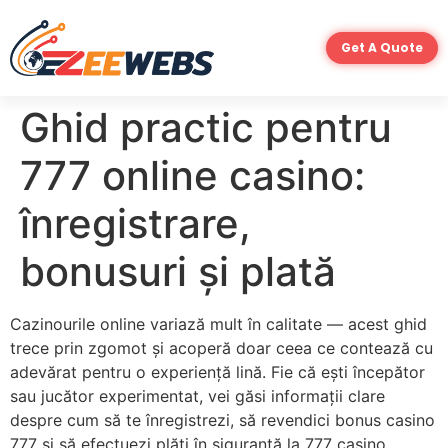
Get A Quote
Ghid practic pentru
777 online casino:
înregistrare,
bonusuri și plată
Cazinourile online variază mult în calitate — acest ghid
trece prin zgomot și acoperă doar ceea ce contează cu
adevărat pentru o experiență lină. Fie că ești începător
sau jucător experimentat, vei găsi informații clare
despre cum să te înregistrezi, să revendici bonus casino
777 și să efectuezi plăți în siguranță la 777 casino