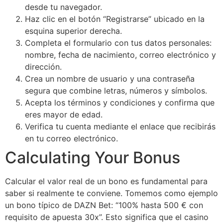
desde tu navegador.
Haz clic en el botón “Registrarse” ubicado en la
esquina superior derecha.
Completa el formulario con tus datos personales:
nombre, fecha de nacimiento, correo electrónico y
dirección.
Crea un nombre de usuario y una contraseña
segura que combine letras, números y símbolos.
Acepta los términos y condiciones y confirma que
eres mayor de edad.
Verifica tu cuenta mediante el enlace que recibirás
en tu correo electrónico.
Calculating Your Bonus
Calcular el valor real de un bono es fundamental para
saber si realmente te conviene. Tomemos como ejemplo
un bono típico de DAZN Bet: “100% hasta 500 € con
requisito de apuesta 30x”. Esto significa que el casino