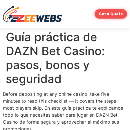
Get A Quote
Guía práctica de
DAZN Bet Casino:
pasos, bonos y
seguridad
Before depositing at any online casino, take five
minutes to read this checklist — it covers the steps
most players skip. En esta guía práctica te explicamos
todo lo que necesitas saber para jugar en DAZN Bet
Casino de forma segura y aprovechar al máximo sus
promociones.