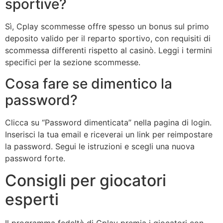
sportive?
Sì, Cplay scommesse offre spesso un bonus sul primo
deposito valido per il reparto sportivo, con requisiti di
scommessa differenti rispetto al casinò. Leggi i termini
specifici per la sezione scommesse.
Cosa fare se dimentico la
password?
Clicca su “Password dimenticata” nella pagina di login.
Inserisci la tua email e riceverai un link per reimpostare
la password. Segui le istruzioni e scegli una nuova
password forte.
Consigli per giocatori
esperti