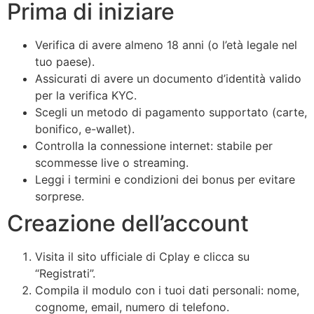
Prima di iniziare
Verifica di avere almeno 18 anni (o l’età legale nel
tuo paese).
Assicurati di avere un documento d’identità valido
per la verifica KYC.
Scegli un metodo di pagamento supportato (carte,
bonifico, e-wallet).
Controlla la connessione internet: stabile per
scommesse live o streaming.
Leggi i termini e condizioni dei bonus per evitare
sorprese.
Creazione dell’account
Visita il sito ufficiale di Cplay e clicca su
“Registrati”.
Compila il modulo con i tuoi dati personali: nome,
cognome, email, numero di telefono.