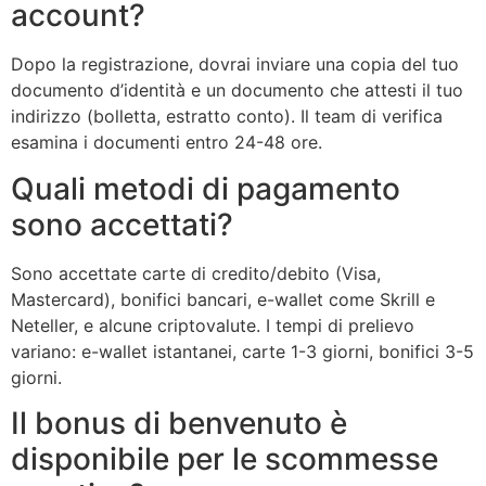
account?
Dopo la registrazione, dovrai inviare una copia del tuo
documento d’identità e un documento che attesti il tuo
indirizzo (bolletta, estratto conto). Il team di verifica
esamina i documenti entro 24-48 ore.
Quali metodi di pagamento
sono accettati?
Sono accettate carte di credito/debito (Visa,
Mastercard), bonifici bancari, e-wallet come Skrill e
Neteller, e alcune criptovalute. I tempi di prelievo
variano: e-wallet istantanei, carte 1-3 giorni, bonifici 3-5
giorni.
Il bonus di benvenuto è
disponibile per le scommesse