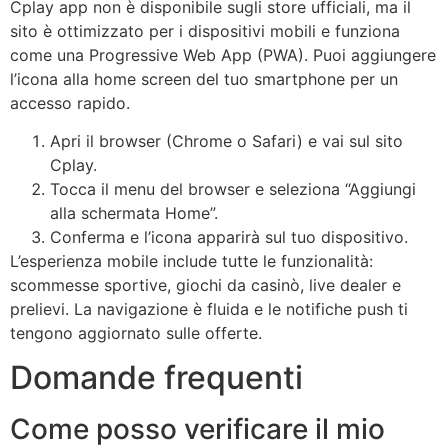
Cplay app non è disponibile sugli store ufficiali, ma il
sito è ottimizzato per i dispositivi mobili e funziona
come una Progressive Web App (PWA). Puoi aggiungere
l’icona alla home screen del tuo smartphone per un
accesso rapido.
Apri il browser (Chrome o Safari) e vai sul sito
Cplay.
Tocca il menu del browser e seleziona “Aggiungi
alla schermata Home”.
Conferma e l’icona apparirà sul tuo dispositivo.
L’esperienza mobile include tutte le funzionalità:
scommesse sportive, giochi da casinò, live dealer e
prelievi. La navigazione è fluida e le notifiche push ti
tengono aggiornato sulle offerte.
Domande frequenti
Come posso verificare il mio