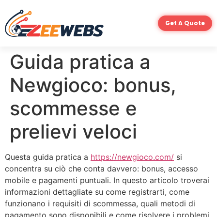
Get A Quote
Guida pratica a
Newgioco: bonus,
scommesse e
prelievi veloci
Questa guida pratica a
https://newgioco.com/
si
concentra su ciò che conta davvero: bonus, accesso
mobile e pagamenti puntuali. In questo articolo troverai
informazioni dettagliate su come registrarti, come
funzionano i requisiti di scommessa, quali metodi di
pagamento sono disponibili e come risolvere i problemi