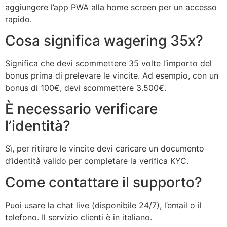
aggiungere l’app PWA alla home screen per un accesso
rapido.
Cosa significa wagering 35x?
Significa che devi scommettere 35 volte l’importo del
bonus prima di prelevare le vincite. Ad esempio, con un
bonus di 100€, devi scommettere 3.500€.
È necessario verificare
l’identità?
Sì, per ritirare le vincite devi caricare un documento
d’identità valido per completare la verifica KYC.
Come contattare il supporto?
Puoi usare la chat live (disponibile 24/7), l’email o il
telefono. Il servizio clienti è in italiano.