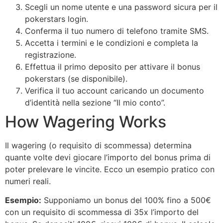
Scegli un nome utente e una password sicura per il
pokerstars login.
Conferma il tuo numero di telefono tramite SMS.
Accetta i termini e le condizioni e completa la
registrazione.
Effettua il primo deposito per attivare il bonus
pokerstars (se disponibile).
Verifica il tuo account caricando un documento
d’identità nella sezione “Il mio conto”.
How Wagering Works
Il wagering (o requisito di scommessa) determina
quante volte devi giocare l’importo del bonus prima di
poter prelevare le vincite. Ecco un esempio pratico con
numeri reali.
Esempio:
Supponiamo un bonus del 100% fino a 500€
con un requisito di scommessa di 35x l’importo del