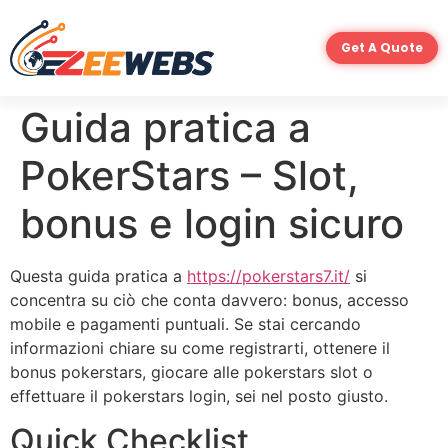
Get A Quote
Guida pratica a
PokerStars – Slot,
bonus e login sicuro
Questa guida pratica a
https://pokerstars7.it/
si
concentra su ciò che conta davvero: bonus, accesso
mobile e pagamenti puntuali. Se stai cercando
informazioni chiare su come registrarti, ottenere il
bonus pokerstars, giocare alle pokerstars slot o
effettuare il pokerstars login, sei nel posto giusto.
Quick Checklist