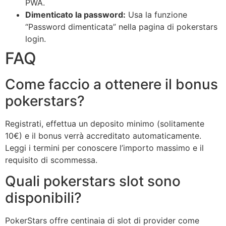
PWA.
Dimenticato la password:
Usa la funzione
“Password dimenticata” nella pagina di pokerstars
login.
FAQ
Come faccio a ottenere il bonus
pokerstars?
Registrati, effettua un deposito minimo (solitamente
10€) e il bonus verrà accreditato automaticamente.
Leggi i termini per conoscere l’importo massimo e il
requisito di scommessa.
Quali pokerstars slot sono
disponibili?
PokerStars offre centinaia di slot di provider come