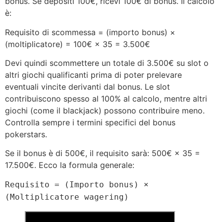
bonus. Se depositi 100€, ricevi 100€ di bonus. Il calcolo
è:
Requisito di scommessa = (importo bonus) ×
(moltiplicatore) = 100€ × 35 = 3.500€
Devi quindi scommettere un totale di 3.500€ su slot o
altri giochi qualificanti prima di poter prelevare
eventuali vincite derivanti dal bonus. Le slot
contribuiscono spesso al 100% al calcolo, mentre altri
giochi (come il blackjack) possono contribuire meno.
Controlla sempre i termini specifici del bonus
pokerstars.
Se il bonus è di 500€, il requisito sarà: 500€ × 35 =
17.500€. Ecco la formula generale:
Requisito = (Importo bonus) ×
(Moltiplicatore wagering)