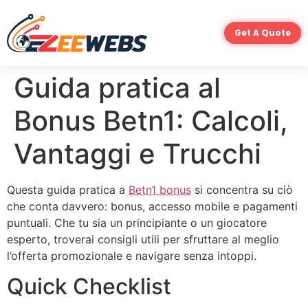
Get A Quote
Guida pratica al
Bonus Betn1: Calcoli,
Vantaggi e Trucchi
Questa guida pratica a
Betn1 bonus
si concentra su ciò
che conta davvero: bonus, accesso mobile e pagamenti
puntuali. Che tu sia un principiante o un giocatore
esperto, troverai consigli utili per sfruttare al meglio
l’offerta promozionale e navigare senza intoppi.
Quick Checklist