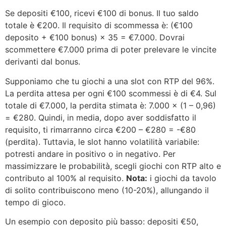
Se depositi €100, ricevi €100 di bonus. Il tuo saldo
totale è €200. Il requisito di scommessa è: (€100
deposito + €100 bonus) × 35 = €7.000. Dovrai
scommettere €7.000 prima di poter prelevare le vincite
derivanti dal bonus.
Supponiamo che tu giochi a una slot con RTP del 96%.
La perdita attesa per ogni €100 scommessi è di €4. Sul
totale di €7.000, la perdita stimata è: 7.000 × (1 – 0,96)
= €280. Quindi, in media, dopo aver soddisfatto il
requisito, ti rimarranno circa €200 – €280 = -€80
(perdita). Tuttavia, le slot hanno volatilità variabile:
potresti andare in positivo o in negativo. Per
massimizzare le probabilità, scegli giochi con RTP alto e
contributo al 100% al requisito.
Nota:
i giochi da tavolo
di solito contribuiscono meno (10-20%), allungando il
tempo di gioco.
Un esempio con deposito più basso: depositi €50,