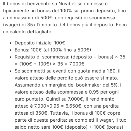
Il bonus di benvenuto su Novibet scommesse è
tipicamente un bonus del 100% sul primo deposito, fino
a un massimo di 500€, con requisiti di scommessa
(wager) di 35x l’importo del bonus più il deposito. Ecco
un calcolo dettagliato:
Deposito iniziale: 100€
Bonus: 100€ (al 100% fino a 500€)
Requisito di scommessa: (deposito + bonus) × 35
= (100€ + 100€) × 35 = 7.000€
Se scommetti su eventi con quota media 1.80, il
valore atteso delle perdite può essere stimato.
Assumendo un margine del bookmaker del 5%, il
valore atteso della scommessa è 0.95 per ogni
euro puntato. Quindi su 7.000€, il rendimento
atteso è 7.000×0.95 = 6.650€, con una perdita
attesa di 350€. Tuttavia, il bonus di 100€ copre
parte di questa perdita: se completi il wager, il tuo
saldo netto sarà 100€ (deposito) + 100€ (bonus) –