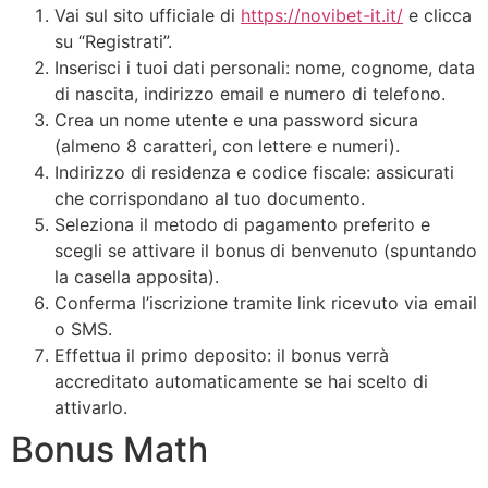
Vai sul sito ufficiale di
https://novibet-it.it/
e clicca
su “Registrati”.
Inserisci i tuoi dati personali: nome, cognome, data
di nascita, indirizzo email e numero di telefono.
Crea un nome utente e una password sicura
(almeno 8 caratteri, con lettere e numeri).
Indirizzo di residenza e codice fiscale: assicurati
che corrispondano al tuo documento.
Seleziona il metodo di pagamento preferito e
scegli se attivare il bonus di benvenuto (spuntando
la casella apposita).
Conferma l’iscrizione tramite link ricevuto via email
o SMS.
Effettua il primo deposito: il bonus verrà
accreditato automaticamente se hai scelto di
attivarlo.
Bonus Math