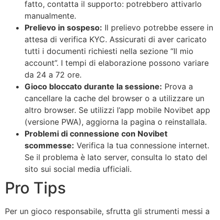
fatto, contatta il supporto: potrebbero attivarlo
manualmente.
Prelievo in sospeso:
Il prelievo potrebbe essere in
attesa di verifica KYC. Assicurati di aver caricato
tutti i documenti richiesti nella sezione “Il mio
account”. I tempi di elaborazione possono variare
da 24 a 72 ore.
Gioco bloccato durante la sessione:
Prova a
cancellare la cache del browser o a utilizzare un
altro browser. Se utilizzi l’app mobile Novibet app
(versione PWA), aggiorna la pagina o reinstallala.
Problemi di connessione con Novibet
scommesse:
Verifica la tua connessione internet.
Se il problema è lato server, consulta lo stato del
sito sui social media ufficiali.
Pro Tips
Per un gioco responsabile, sfrutta gli strumenti messi a