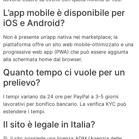
L’app mobile è disponibile per
iOS e Android?
Non è presente un’app nativa nei marketplace; la
piattaforma offre un sito web mobile-ottimizzato e una
progressive web app (PWA) che può essere aggiunta
alla schermata home dal browser.
Quanto tempo ci vuole per un
prelievo?
I tempi variano da 24 ore per PayPal a 3-5 giorni
lavorativi per bonifico bancario. La verifica KYC può
estendere i tempi.
Il sito è legale in Italia?
Sì, il sito possiede una licenza ADM (Agenzia delle