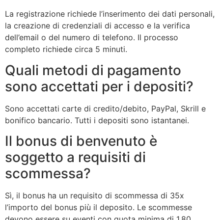
La registrazione richiede l’inserimento dei dati personali,
la creazione di credenziali di accesso e la verifica
dell’email o del numero di telefono. Il processo
completo richiede circa 5 minuti.
Quali metodi di pagamento
sono accettati per i depositi?
Sono accettati carte di credito/debito, PayPal, Skrill e
bonifico bancario. Tutti i depositi sono istantanei.
Il bonus di benvenuto è
soggetto a requisiti di
scommessa?
Sì, il bonus ha un requisito di scommessa di 35x
l’importo del bonus più il deposito. Le scommesse
devono essere su eventi con quota minima di 1.80.