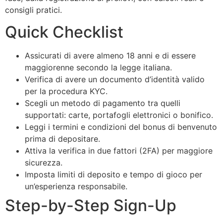
consigli pratici.
Quick Checklist
Assicurati di avere almeno 18 anni e di essere
maggiorenne secondo la legge italiana.
Verifica di avere un documento d’identità valido
per la procedura KYC.
Scegli un metodo di pagamento tra quelli
supportati: carte, portafogli elettronici o bonifico.
Leggi i termini e condizioni del bonus di benvenuto
prima di depositare.
Attiva la verifica in due fattori (2FA) per maggiore
sicurezza.
Imposta limiti di deposito e tempo di gioco per
un’esperienza responsabile.
Step-by-Step Sign-Up