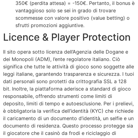
350€ (perdita attesa) = -150€. Pertanto, il bonus è
vantaggioso solo se sei in grado di trovare
scommesse con valore positivo (value betting) o
sfrutti promozioni aggiuntive.
Licence & Player Protection
Il sito opera sotto licenza dell’Agenzia delle Dogane e
dei Monopoli (ADM), l’ente regolatore italiano. Ciò
significa che tutte le attività di gioco sono soggette alle
leggi italiane, garantendo trasparenza e sicurezza. I tuoi
dati personali sono protetti da crittografia SSL a 128
bit. Inoltre, la piattaforma aderisce a standard di gioco
responsabile, offrendo strumenti come limiti di
deposito, limiti di tempo e autoesclusione. Per i prelievi,
è obbligatoria la verifica dell’identità (KYC) che richiede
il caricamento di un documento d’identità, un selfie e un
documento di residenza. Questo processo protegge sia
il giocatore che il casinò da frodi e riciclaggio di