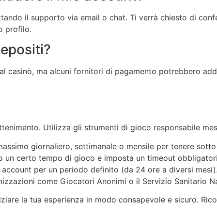
tando il supporto via email o chat. Ti verrà chiesto di confe
o profilo.
epositi?
l casinò, ma alcuni fornitori di pagamento potrebbero addeb
tenimento. Utilizza gli strumenti di gioco responsabile mes
ssimo giornaliero, settimanale o mensile per tenere sotto 
 un certo tempo di gioco e imposta un timeout obbligator
 account per un periodo definito (da 24 ore a diversi mesi)
anizzazioni come Giocatori Anonimi o il Servizio Sanitario 
niziare la tua esperienza in modo consapevole e sicuro. Rico