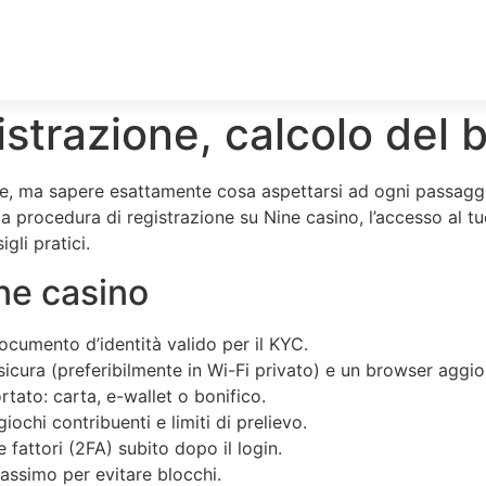
istrazione, calcolo del
ce, ma sapere esattamente cosa aspettarsi ad ogni passaggi
procedura di registrazione su Nine casino, l’accesso al tuo
gli pratici.
ne casino
documento d’identità valido per il KYC.
sicura (preferibilmente in Wi-Fi privato) e un browser aggio
ato: carta, e-wallet o bonifico.
iochi contribuenti e limiti di prelievo.
e fattori (2FA) subito dopo il login.
assimo per evitare blocchi.