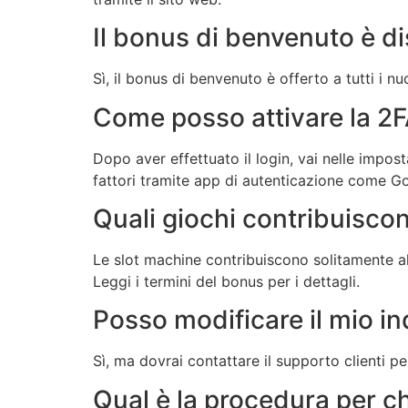
Il bonus di benvenuto è dis
Sì, il bonus di benvenuto è offerto a tutti i nuo
Come posso attivare la 2
Dopo aver effettuato il login, vai nelle impost
fattori tramite app di autenticazione come G
Quali giochi contribuisco
Le slot machine contribuiscono solitamente a
Leggi i termini del bonus per i dettagli.
Posso modificare il mio in
Sì, ma dovrai contattare il supporto clienti p
Qual è la procedura per c