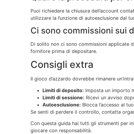
Puoi richiedere la chiusura dell’account contat
utilizzare la funzione di autoesclusione dal tu
Ci sono commissioni sui d
Di solito non ci sono commissioni applicate da
fornitore prima di depositare.
Consigli extra
Il gioco d’azzardo dovrebbe rimanere un’intrat
Limiti di deposito:
Imposta un importo ma
Limiti di sessione:
Ricevi un avviso dopo
Autoesclusione:
Blocca l’accesso al tuo
Se senti di perdere il controllo, contatta org
Con questa guida hai tutti gli strumenti per i
giocare con responsabilità.