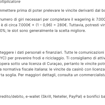
tiplicatore
ettere prima di poter prelevare le vincite derivanti dal b
 numero di giri necessari per completare il wagering è: 7.0
è di circa 7.000€ × (1 – 0,96) = 280€. Tuttavia, potresti vi
0%; le slot sono generalmente la scelta migliore.
eggere i dati personali e finanziari. Tutte le comunicazioni t
(KYC) per prevenire frodi e riciclaggio. Ti consigliamo di atti
nò opera sotto una licenza di Curaçao, pertanto le vincite p
 normativa fiscale italiana: le vincite da casinò con licenza
ta soglia. Per maggiori dettagli, consulta un commercialist
dito/debito, e-wallet (Skrill, Neteller, PayPal) e bonifici b