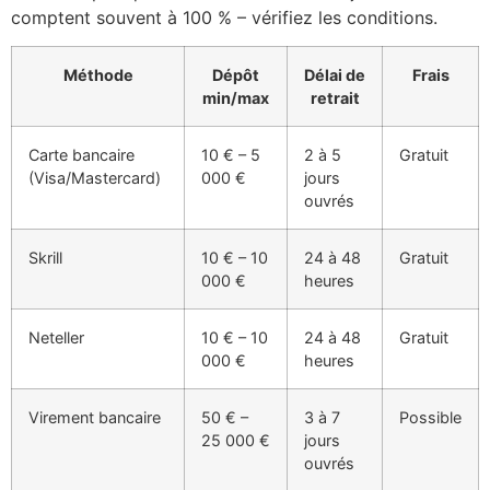
comptent souvent à 100 % – vérifiez les conditions.
Méthode
Dépôt
Délai de
Frais
min/max
retrait
Carte bancaire
10 € – 5
2 à 5
Gratuit
(Visa/Mastercard)
000 €
jours
ouvrés
Skrill
10 € – 10
24 à 48
Gratuit
000 €
heures
Neteller
10 € – 10
24 à 48
Gratuit
000 €
heures
Virement bancaire
50 € –
3 à 7
Possible
25 000 €
jours
ouvrés