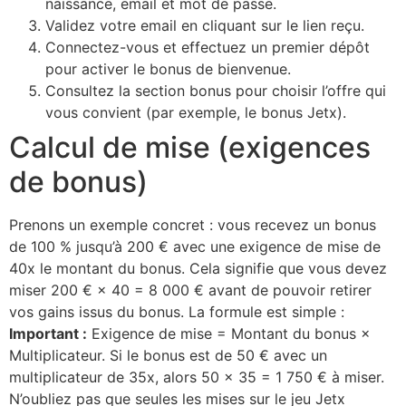
naissance, email et mot de passe.
Validez votre email en cliquant sur le lien reçu.
Connectez-vous et effectuez un premier dépôt
pour activer le bonus de bienvenue.
Consultez la section bonus pour choisir l’offre qui
vous convient (par exemple, le bonus Jetx).
Calcul de mise (exigences
de bonus)
Prenons un exemple concret : vous recevez un bonus
de 100 % jusqu’à 200 € avec une exigence de mise de
40x le montant du bonus. Cela signifie que vous devez
miser 200 € × 40 = 8 000 € avant de pouvoir retirer
vos gains issus du bonus. La formule est simple :
Important :
Exigence de mise = Montant du bonus ×
Multiplicateur. Si le bonus est de 50 € avec un
multiplicateur de 35x, alors 50 × 35 = 1 750 € à miser.
N’oubliez pas que seules les mises sur le jeu Jetx