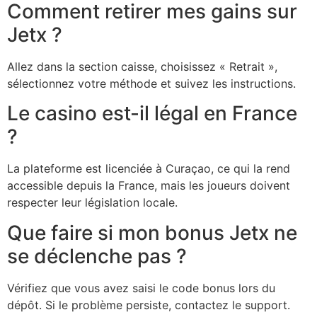
Comment retirer mes gains sur
Jetx ?
Allez dans la section caisse, choisissez « Retrait »,
sélectionnez votre méthode et suivez les instructions.
Le casino est-il légal en France
?
La plateforme est licenciée à Curaçao, ce qui la rend
accessible depuis la France, mais les joueurs doivent
respecter leur législation locale.
Que faire si mon bonus Jetx ne
se déclenche pas ?
Vérifiez que vous avez saisi le code bonus lors du
dépôt. Si le problème persiste, contactez le support.