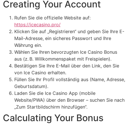
Creating Your Account
Rufen Sie die offizielle Website auf:
https://icecasino.pro/
Klicken Sie auf „Registrieren“ und geben Sie Ihre E-
Mail-Adresse, ein sicheres Passwort und Ihre
Währung ein.
Wählen Sie Ihren bevorzugten Ice Casino Bonus
aus (z. B. Willkommenspaket mit Freispielen).
Bestätigen Sie Ihre E-Mail über den Link, den Sie
von Ice Casino erhalten.
Füllen Sie Ihr Profil vollständig aus (Name, Adresse,
Geburtsdatum).
Laden Sie die Ice Casino App (mobile
Website/PWA) über den Browser – suchen Sie nach
„Zum Startbildschirm hinzufügen“.
Calculating Your Bonus