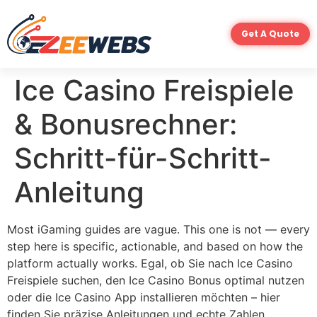
Get A Quote
Ice Casino Freispiele
& Bonusrechner:
Schritt-für-Schritt-
Anleitung
Most iGaming guides are vague. This one is not — every
step here is specific, actionable, and based on how the
platform actually works. Egal, ob Sie nach Ice Casino
Freispiele suchen, den Ice Casino Bonus optimal nutzen
oder die Ice Casino App installieren möchten – hier
finden Sie präzise Anleitungen und echte Zahlen.