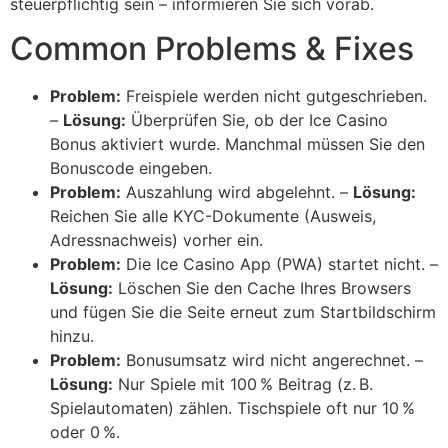
steuerpflichtig sein – informieren Sie sich vorab.
Common Problems & Fixes
Problem:
Freispiele werden nicht gutgeschrieben.
–
Lösung:
Überprüfen Sie, ob der Ice Casino
Bonus aktiviert wurde. Manchmal müssen Sie den
Bonuscode eingeben.
Problem:
Auszahlung wird abgelehnt. –
Lösung:
Reichen Sie alle KYC-Dokumente (Ausweis,
Adressnachweis) vorher ein.
Problem:
Die Ice Casino App (PWA) startet nicht. –
Lösung:
Löschen Sie den Cache Ihres Browsers
und fügen Sie die Seite erneut zum Startbildschirm
hinzu.
Problem:
Bonusumsatz wird nicht angerechnet. –
Lösung:
Nur Spiele mit 100 % Beitrag (z. B.
Spielautomaten) zählen. Tischspiele oft nur 10 %
oder 0 %.