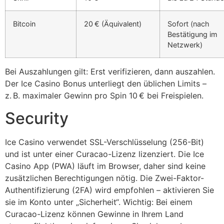
Bitcoin
20 € (Äquivalent)
Sofort (nach
Bestätigung im
Netzwerk)
Bei Auszahlungen gilt: Erst verifizieren, dann auszahlen.
Der Ice Casino Bonus unterliegt den üblichen Limits –
z. B. maximaler Gewinn pro Spin 10 € bei Freispielen.
Security
Ice Casino verwendet SSL-Verschlüsselung (256-Bit)
und ist unter einer Curacao-Lizenz lizenziert. Die Ice
Casino App (PWA) läuft im Browser, daher sind keine
zusätzlichen Berechtigungen nötig. Die Zwei-Faktor-
Authentifizierung (2FA) wird empfohlen – aktivieren Sie
sie im Konto unter „Sicherheit“. Wichtig: Bei einem
Curacao-Lizenz können Gewinne in Ihrem Land