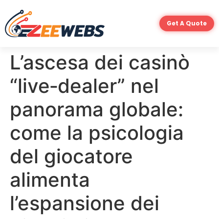
Get A Quote
L’ascesa dei casinò
“live‑dealer” nel
panorama globale:
come la psicologia
del giocatore
alimenta
l’espansione dei