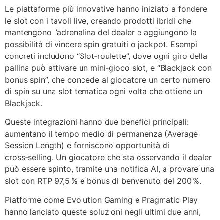
Le piattaforme più innovative hanno iniziato a fondere
le slot con i tavoli live, creando prodotti ibridi che
mantengono l’adrenalina del dealer e aggiungono la
possibilità di vincere spin gratuiti o jackpot. Esempi
concreti includono “Slot‑roulette”, dove ogni giro della
pallina può attivare un mini‑gioco slot, e “Blackjack con
bonus spin”, che concede al giocatore un certo numero
di spin su una slot tematica ogni volta che ottiene un
Blackjack.
Queste integrazioni hanno due benefici principali:
aumentano il tempo medio di permanenza (Average
Session Length) e forniscono opportunità di
cross‑selling. Un giocatore che sta osservando il dealer
può essere spinto, tramite una notifica AI, a provare una
slot con RTP 97,5 % e bonus di benvenuto del 200 %.
Piatforme come Evolution Gaming e Pragmatic Play
hanno lanciato queste soluzioni negli ultimi due anni,