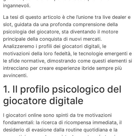
ingannevoli.
La tesi di questo articolo è che l’unione tra live dealer e
slot, guidata da una profonda comprensione della
psicologia del giocatore, sta diventando il motore
principale della conquista di nuovi mercati.
Analizzeremo i profili dei giocatori digitali, le
motivazioni della loro fedeltà, le tecnologie emergenti e
le sfide normative, dimostrando come questi elementi si
intrecciano per creare esperienze ibride sempre più
avvincenti.
1. Il profilo psicologico del
giocatore digitale
I giocatori online sono spinti da tre motivazioni
fondamentali: la ricerca di ricompensa immediata, il
desiderio di evasione dalla routine quotidiana e la