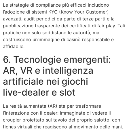
Le strategie di compliance più efficaci includono
l’adozione di sistemi KYC (Know Your Customer)
avanzati, audit periodici da parte di terze parti e la
pubblicazione trasparente dei certificati di fair play. Tali
pratiche non solo soddisfano le autorità, ma
costruiscono un’immagine di casinò responsabile e
affidabile.
6. Tecnologie emergenti:
AR, VR e intelligenza
artificiale nei giochi
live‑dealer e slot
La realtà aumentata (AR) sta per trasformare
l’interazione con il dealer: immaginate di vedere il
croupier proiettato sul tavolo del proprio salotto, con
fiches virtuali che reagiscono al movimento delle mani.