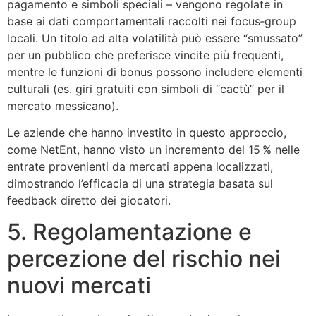
pagamento e simboli speciali – vengono regolate in
base ai dati comportamentali raccolti nei focus‑group
locali. Un titolo ad alta volatilità può essere “smussato”
per un pubblico che preferisce vincite più frequenti,
mentre le funzioni di bonus possono includere elementi
culturali (es. giri gratuiti con simboli di “cactù” per il
mercato messicano).
Le aziende che hanno investito in questo approccio,
come NetEnt, hanno visto un incremento del 15 % nelle
entrate provenienti da mercati appena localizzati,
dimostrando l’efficacia di una strategia basata sul
feedback diretto dei giocatori.
5. Regolamentazione e
percezione del rischio nei
nuovi mercati