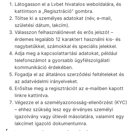
Látogasson el a Lvbet hivatalos weboldalára, és
kattintson a „Regisztráció” gombra.
Töltse ki a személyes adatokat (név, e-mail,
születési dátum, lakcím).
Válasszon felhasználónevet és erős jelszót –
érdemes legalább 12 karaktert használni kis- és
nagybetűkkel, számokkal és speciális jelekkel.
Adja meg a kapcsolattartási adatokat, például
telefonszámot a gyorsabb ügyfélszolgálati
kommunikáció érdekében.
Fogadja el az általános szerződési feltételeket és
az adatvédelmi irányelveket.
Erősítse meg a regisztrációt az e-mailben kapott
linkre kattintva.
Végezze el a személyazonosság-ellenőrzést (KYC)
– ehhez szükség lesz egy érvényes személyi
igazolvány vagy útlevél másolatára, valamint egy
lakcímet igazoló dokumentumra.