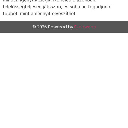
felelősségteljesen játsszon, és soha ne fogadjon el
többet, mint amennyit elveszíthet.
© 2026 Powered by
Ezeewebs