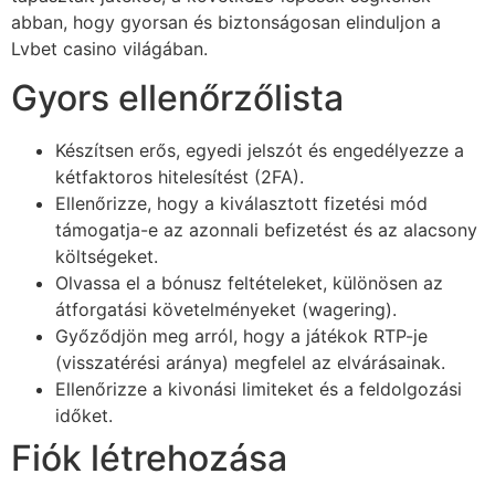
abban, hogy gyorsan és biztonságosan elinduljon a
Lvbet casino világában.
Gyors ellenőrzőlista
Készítsen erős, egyedi jelszót és engedélyezze a
kétfaktoros hitelesítést (2FA).
Ellenőrizze, hogy a kiválasztott fizetési mód
támogatja-e az azonnali befizetést és az alacsony
költségeket.
Olvassa el a bónusz feltételeket, különösen az
átforgatási követelményeket (wagering).
Győződjön meg arról, hogy a játékok RTP-je
(visszatérési aránya) megfelel az elvárásainak.
Ellenőrizze a kivonási limiteket és a feldolgozási
időket.
Fiók létrehozása