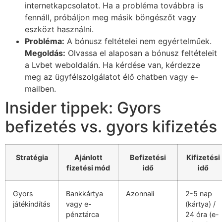
internetkapcsolatot. Ha a probléma továbbra is
fennáll, próbáljon meg másik böngészőt vagy
eszközt használni.
Probléma:
A bónusz feltételei nem egyértelműek.
Megoldás:
Olvassa el alaposan a bónusz feltételeit
a Lvbet weboldalán. Ha kérdése van, kérdezze
meg az ügyfélszolgálatot élő chatben vagy e-
mailben.
Insider tippek: Gyors
befizetés vs. gyors kifizetés
Stratégia
Ajánlott
Befizetési
Kifizetési
fizetési mód
idő
idő
Gyors
Bankkártya
Azonnali
2-5 nap
játékindítás
vagy e-
(kártya) /
pénztárca
24 óra (e-