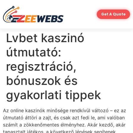
Get A Quote
Lvbet kaszinó
útmutató:
regisztráció,
bónuszok és
gyakorlati tippek
Az online kaszinók minősége rendkívül változó – ez az
útmutató áttöri a zajt, és csak azt fedi le, ami valóban
számít a zökkenőmentes élményhez. Akár kezdő, akár
tapasztalt játékos, a következő lépések segítenek