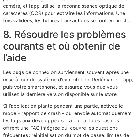
caméra, et l’app utilise la reconnaissance optique de
caractères (OCR) pour extraire les informations. Une
fois validées, les futures transactions se font en un clic.
8. Résoudre les problèmes
courants et où obtenir de
l’aide
Les bugs de connexion surviennent souvent après une
mise à jour du système d’exploitation. Redémarrez l’app,
puis votre smartphone, et assurez‑vous que vous
utilisez la dernière version disponible sur le store.
Si l’application plante pendant une partie, activez le
mode « rapport de crash » qui envoie automatiquement
les logs aux développeurs. La plupart des casinos
offrent une FAQ intégrée qui couvre les questions
fréquentes : réinitialisation du mot de passe, limites de