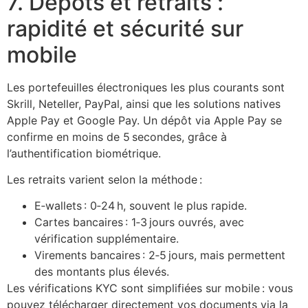
7. Dépôts et retraits :
rapidité et sécurité sur
mobile
Les portefeuilles électroniques les plus courants sont
Skrill, Neteller, PayPal, ainsi que les solutions natives
Apple Pay et Google Pay. Un dépôt via Apple Pay se
confirme en moins de 5 secondes, grâce à
l’authentification biométrique.
Les retraits varient selon la méthode :
E‑wallets : 0‑24 h, souvent le plus rapide.
Cartes bancaires : 1‑3 jours ouvrés, avec
vérification supplémentaire.
Virements bancaires : 2‑5 jours, mais permettent
des montants plus élevés.
Les vérifications KYC sont simplifiées sur mobile : vous
pouvez télécharger directement vos documents via la