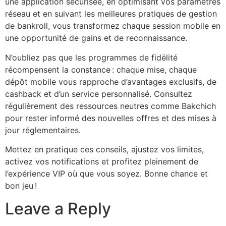
une application sécurisée, en optimisant vos paramètres
réseau et en suivant les meilleures pratiques de gestion
de bankroll, vous transformez chaque session mobile en
une opportunité de gains et de reconnaissance.
N’oubliez pas que les programmes de fidélité
récompensent la constance : chaque mise, chaque
dépôt mobile vous rapproche d’avantages exclusifs, de
cashback et d’un service personnalisé. Consultez
régulièrement des ressources neutres comme Bakchich
pour rester informé des nouvelles offres et des mises à
jour réglementaires.
Mettez en pratique ces conseils, ajustez vos limites,
activez vos notifications et profitez pleinement de
l’expérience VIP où que vous soyez. Bonne chance et
bon jeu !
Leave a Reply