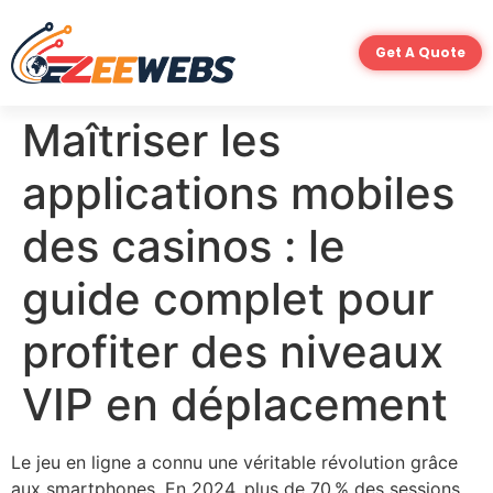
Get A Quote
Maîtriser les
applications mobiles
des casinos : le
guide complet pour
profiter des niveaux
VIP en déplacement
Le jeu en ligne a connu une véritable révolution grâce
aux smartphones. En 2024, plus de 70 % des sessions