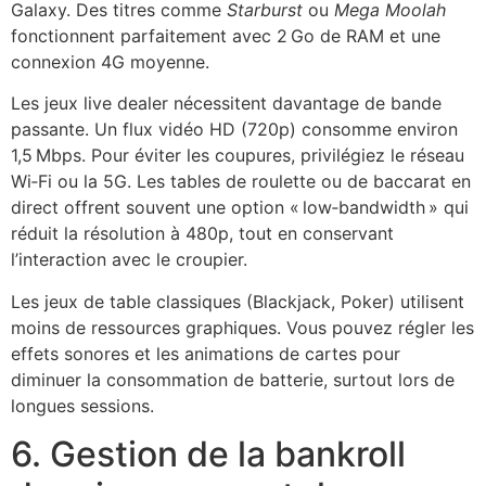
Galaxy. Des titres comme
Starburst
ou
Mega Moolah
fonctionnent parfaitement avec 2 Go de RAM et une
connexion 4G moyenne.
Les jeux live dealer nécessitent davantage de bande
passante. Un flux vidéo HD (720p) consomme environ
1,5 Mbps. Pour éviter les coupures, privilégiez le réseau
Wi‑Fi ou la 5G. Les tables de roulette ou de baccarat en
direct offrent souvent une option « low‑bandwidth » qui
réduit la résolution à 480p, tout en conservant
l’interaction avec le croupier.
Les jeux de table classiques (Blackjack, Poker) utilisent
moins de ressources graphiques. Vous pouvez régler les
effets sonores et les animations de cartes pour
diminuer la consommation de batterie, surtout lors de
longues sessions.
6. Gestion de la bankroll