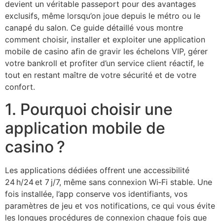
devient un véritable passeport pour des avantages
exclusifs, même lorsqu’on joue depuis le métro ou le
canapé du salon. Ce guide détaillé vous montre
comment choisir, installer et exploiter une application
mobile de casino afin de gravir les échelons VIP, gérer
votre bankroll et profiter d’un service client réactif, le
tout en restant maître de votre sécurité et de votre
confort.
1. Pourquoi choisir une
application mobile de
casino ?
Les applications dédiées offrent une accessibilité
24 h/24 et 7 j/7, même sans connexion Wi‑Fi stable. Une
fois installée, l’app conserve vos identifiants, vos
paramètres de jeu et vos notifications, ce qui vous évite
les longues procédures de connexion chaque fois que