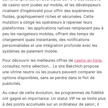
de casino sont jouées sur mobile, et les développeurs
rivalisent d’ingéniosité pour offrir des expériences
fluides, graphiquement riches et sécurisées. Cette
mutation a obligé les opérateurs à repenser leurs
plateformes : les applications natives remplacent peu à
peu les navigateurs mobiles, offrant des temps de
chargement quasi instantanés, des notifications
personnalisées et une intégration profonde avec les
systèmes de paiement mobile.
Pour découvrir les meilleures offres de
casino en ligne
,
consultez notre sélection… Le site Bakchich propose
une vitrine neutre où les joueurs peuvent comparer les
options disponibles, sans se perdre dans le flot de
publicités.
Au cœur de cette évolution, les programmes de fidélité
ont gagné en importance. Un statut VIP ne se limite plus
à des points accumulés sur un ordinateur de salon ; il