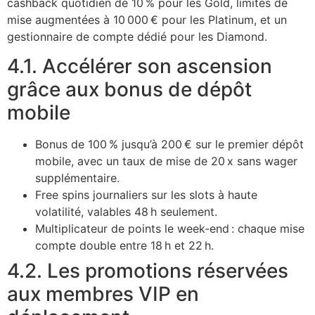
cashback quotidien de 10 % pour les Gold, limites de
mise augmentées à 10 000 € pour les Platinum, et un
gestionnaire de compte dédié pour les Diamond.
4.1. Accélérer son ascension
grâce aux bonus de dépôt
mobile
Bonus de 100 % jusqu’à 200 € sur le premier dépôt
mobile, avec un taux de mise de 20 x sans wager
supplémentaire.
Free spins journaliers sur les slots à haute
volatilité, valables 48 h seulement.
Multiplicateur de points le week‑end : chaque mise
compte double entre 18 h et 22 h.
4.2. Les promotions réservées
aux membres VIP en