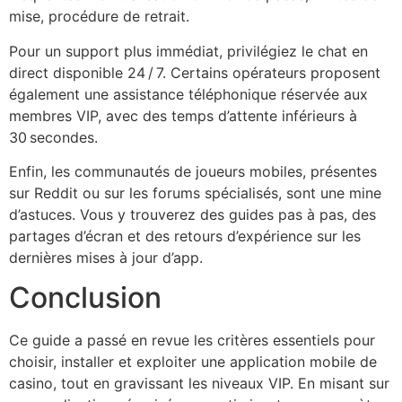
mise, procédure de retrait.
Pour un support plus immédiat, privilégiez le chat en
direct disponible 24 / 7. Certains opérateurs proposent
également une assistance téléphonique réservée aux
membres VIP, avec des temps d’attente inférieurs à
30 secondes.
Enfin, les communautés de joueurs mobiles, présentes
sur Reddit ou sur les forums spécialisés, sont une mine
d’astuces. Vous y trouverez des guides pas à pas, des
partages d’écran et des retours d’expérience sur les
dernières mises à jour d’app.
Conclusion
Ce guide a passé en revue les critères essentiels pour
choisir, installer et exploiter une application mobile de
casino, tout en gravissant les niveaux VIP. En misant sur