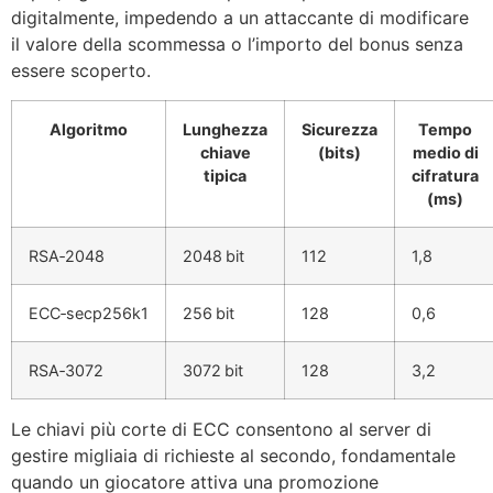
digitalmente, impedendo a un attaccante di modificare
il valore della scommessa o l’importo del bonus senza
essere scoperto.
Algoritmo
Lunghezza
Sicurezza
Tempo
chiave
(bits)
medio di
tipica
cifratura
(ms)
RSA‑2048
2048 bit
112
1,8
ECC‑secp256k1
256 bit
128
0,6
RSA‑3072
3072 bit
128
3,2
Le chiavi più corte di ECC consentono al server di
gestire migliaia di richieste al secondo, fondamentale
quando un giocatore attiva una promozione