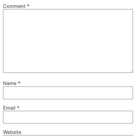
Comment
*
Name
*
Email
*
Website