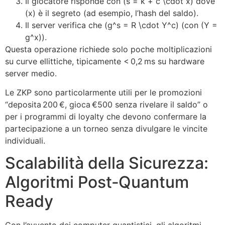
Il giocatore risponde con (s = k + c \cdot x) dove
(x) è il segreto (ad esempio, l’hash del saldo).
Il server verifica che (g^s = R \cdot Y^c) (con (Y =
g^x)).
Questa operazione richiede solo poche moltiplicazioni
su curve ellittiche, tipicamente < 0,2 ms su hardware
server medio.
Le ZKP sono particolarmente utili per le promozioni
“deposita 200 €, gioca €500 senza rivelare il saldo” o
per i programmi di loyalty che devono confermare la
partecipazione a un torneo senza divulgare le vincite
individuali.
Scalabilità della Sicurezza:
Algoritmi Post‑Quantum
Ready