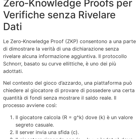
Zero‑Knowledge Proofs per
Verifiche senza Rivelare
Dati
Le Zero‑Knowledge Proof (ZKP) consentono a una parte
di dimostrare la verità di una dichiarazione senza
rivelare alcuna informazione aggiuntiva. Il protocollo
Schnorr, basato su curve ellittiche, è uno dei più
adottati.
Nel contesto del gioco d’azzardo, una piattaforma può
chiedere al giocatore di provare di possedere una certa
quantità di fondi senza mostrare il saldo reale. Il
processo avviene così:
Il giocatore calcola (R = g^k) dove (k) è un valore
segreto casuale.
Il server invia una sfida (c).