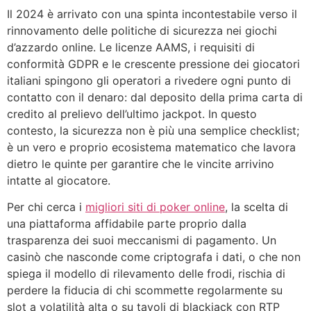
Il 2024 è arrivato con una spinta incontestabile verso il
rinnovamento delle politiche di sicurezza nei giochi
d’azzardo online. Le licenze AAMS, i requisiti di
conformità GDPR e le crescente pressione dei giocatori
italiani spingono gli operatori a rivedere ogni punto di
contatto con il denaro: dal deposito della prima carta di
credito al prelievo dell’ultimo jackpot. In questo
contesto, la sicurezza non è più una semplice checklist;
è un vero e proprio ecosistema matematico che lavora
dietro le quinte per garantire che le vincite arrivino
intatte al giocatore.
Per chi cerca i
migliori siti di poker online
, la scelta di
una piattaforma affidabile parte proprio dalla
trasparenza dei suoi meccanismi di pagamento. Un
casinò che nasconde come criptografa i dati, o che non
spiega il modello di rilevamento delle frodi, rischia di
perdere la fiducia di chi scommette regolarmente su
slot a volatilità alta o su tavoli di blackjack con RTP