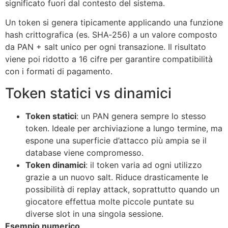
significato fuori dal contesto del sistema.
Un token si genera tipicamente applicando una funzione
hash crittografica (es. SHA‑256) a un valore composto
da PAN + salt unico per ogni transazione. Il risultato
viene poi ridotto a 16 cifre per garantire compatibilità
con i formati di pagamento.
Token statici vs dinamici
Token statici
: un PAN genera sempre lo stesso
token. Ideale per archiviazione a lungo termine, ma
espone una superficie d’attacco più ampia se il
database viene compromesso.
Token dinamici
: il token varia ad ogni utilizzo
grazie a un nuovo salt. Riduce drasticamente le
possibilità di replay attack, soprattutto quando un
giocatore effettua molte piccole puntate su
diverse slot in una singola sessione.
Esempio numerico