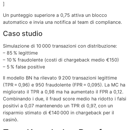
]
Un punteggio superiore a 0,75 attiva un blocco
automatico e invia una notifica al team di compliance.
Caso studio
Simulazione di 10 000 transazioni con distribuzione:
– 85 % legittime
– 10 % fraudolente (costi di chargeback medio €150)
– 5 % false positive
Il modello BN ha rilevato 9 200 transazioni legittime
(TPR = 0,96) e 950 fraudolente (FPR = 0,095). La MC ha
migliorato il TPR a 0,98 ma ha aumentato il FPR a 0,12.
Combinando i due, il fraud score medio ha ridotto i falsi
positivi a 0,07 mantenendo un TPR di 0,97, con un
risparmio stimato di €140 000 in chargeback per il
casinò.