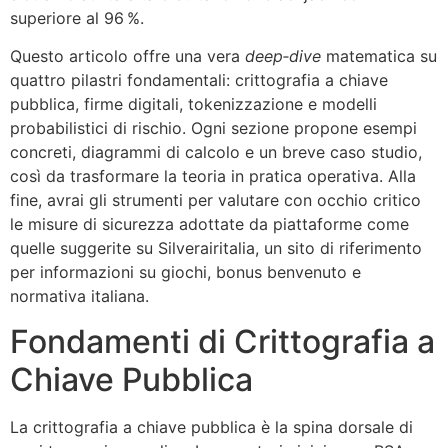
superiore al 96 %.
Questo articolo offre una vera
deep‑dive
matematica su
quattro pilastri fondamentali: crittografia a chiave
pubblica, firme digitali, tokenizzazione e modelli
probabilistici di rischio. Ogni sezione propone esempi
concreti, diagrammi di calcolo e un breve caso studio,
così da trasformare la teoria in pratica operativa. Alla
fine, avrai gli strumenti per valutare con occhio critico
le misure di sicurezza adottate da piattaforme come
quelle suggerite su Silverairitalia, un sito di riferimento
per informazioni su giochi, bonus benvenuto e
normativa italiana.
Fondamenti di Crittografia a
Chiave Pubblica
La crittografia a chiave pubblica è la spina dorsale di