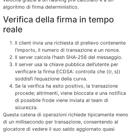
algoritmo di firma deterministico.
Verifica della firma in tempo
reale
Il client invia una richiesta di prelievo contenente
l’importo, il numero di transazione e un nonce.
Il server calcola l’hash SHA‑256 del messaggio.
Il server usa la chiave pubblica dell’utente per
verificare la firma ECDSA: controlla che ((r, s))
soddisfi l’equazione della curva.
Se la verifica ha esito positivo, la transazione
procede; altrimenti, viene bloccata e una notifica
di possibile frode viene inviata al team di
sicurezza.
Questa catena di operazioni richiede tipicamente meno
di un millisecondo per transazione, consentendo al
giocatore di vedere il suo saldo aggiornato quasi