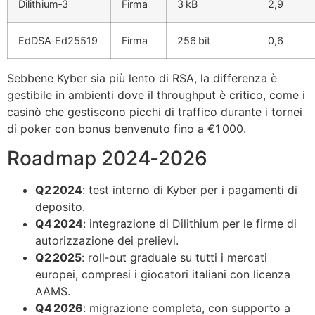
Dilithium‑3
Firma
3 kB
2,9
EdDSA‑Ed25519
Firma
256 bit
0,6
Sebbene Kyber sia più lento di RSA, la differenza è
gestibile in ambienti dove il throughput è critico, come i
casinò che gestiscono picchi di traffico durante i tornei
di poker con bonus benvenuto fino a €1 000.
Roadmap 2024‑2026
Q2 2024
: test interno di Kyber per i pagamenti di
deposito.
Q4 2024
: integrazione di Dilithium per le firme di
autorizzazione dei prelievi.
Q2 2025
: roll‑out graduale su tutti i mercati
europei, compresi i giocatori italiani con licenza
AAMS.
Q4 2026
: migrazione completa, con supporto a