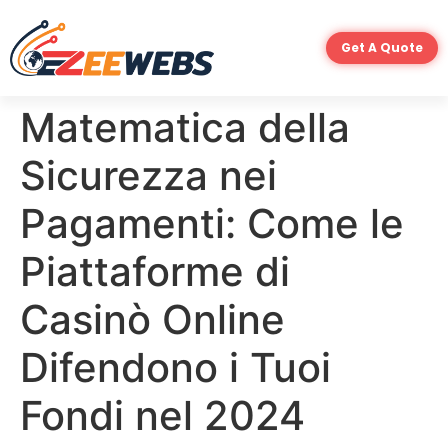
Get A Quote
Matematica della
Sicurezza nei
Pagamenti: Come le
Piattaforme di
Casinò Online
Difendono i Tuoi
Fondi nel 2024