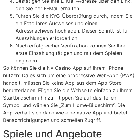
Bestätigen Sie Ihre E-Mail-Adresse über den Link,
den Sie per E-Mail erhalten.
Führen Sie die KYC-Überprüfung durch, indem Sie
ein Foto Ihres Ausweises und einen
Adressnachweis hochladen. Dieser Schritt ist für
Auszahlungen erforderlich.
Nach erfolgreicher Verifikation können Sie Ihre
erste Einzahlung tätigen und mit dem Spielen
beginnen.
So können Sie die Nv Casino App auf Ihrem iPhone
nutzen: Da es sich um eine progressive Web-App (PWA)
handelt, müssen Sie keine App aus dem App Store
herunterladen. Fügen Sie die Webseite einfach zu Ihrem
Startbildschirm hinzu – tippen Sie auf das Teilen-
Symbol und wählen Sie „Zum Home-Bildschirm“. Die
App verhält sich dann wie eine native App und bietet
Benachrichtigungen und schnellen Zugriff.
Spiele und Angebote