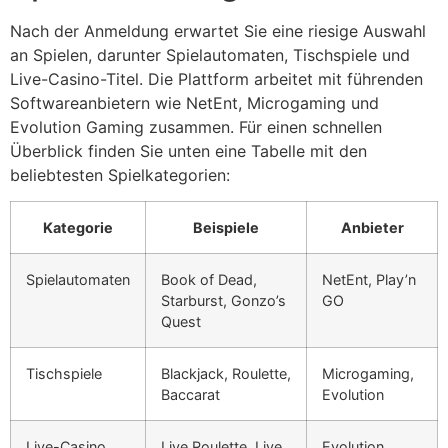
Nach der Anmeldung erwartet Sie eine riesige Auswahl
an Spielen, darunter Spielautomaten, Tischspiele und
Live-Casino-Titel. Die Plattform arbeitet mit führenden
Softwareanbietern wie NetEnt, Microgaming und
Evolution Gaming zusammen. Für einen schnellen
Überblick finden Sie unten eine Tabelle mit den
beliebtesten Spielkategorien:
Kategorie
Beispiele
Anbieter
Spielautomaten
Book of Dead,
NetEnt, Play’n
Starburst, Gonzo’s
GO
Quest
Tischspiele
Blackjack, Roulette,
Microgaming,
Baccarat
Evolution
Live-Casino
Live Roulette, Live
Evolution