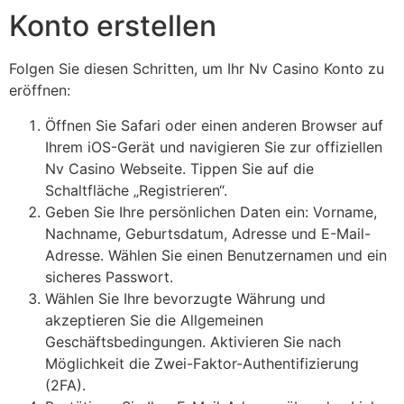
Konto erstellen
Folgen Sie diesen Schritten, um Ihr Nv Casino Konto zu
eröffnen:
Öffnen Sie Safari oder einen anderen Browser auf
Ihrem iOS-Gerät und navigieren Sie zur offiziellen
Nv Casino Webseite. Tippen Sie auf die
Schaltfläche „Registrieren“.
Geben Sie Ihre persönlichen Daten ein: Vorname,
Nachname, Geburtsdatum, Adresse und E-Mail-
Adresse. Wählen Sie einen Benutzernamen und ein
sicheres Passwort.
Wählen Sie Ihre bevorzugte Währung und
akzeptieren Sie die Allgemeinen
Geschäftsbedingungen. Aktivieren Sie nach
Möglichkeit die Zwei-Faktor-Authentifizierung
(2FA).