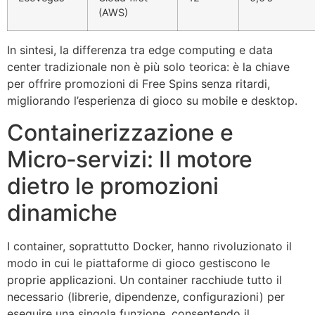
(AWS)
In sintesi, la differenza tra edge computing e data
center tradizionale non è più solo teorica: è la chiave
per offrire promozioni di Free Spins senza ritardi,
migliorando l’esperienza di gioco su mobile e desktop.
Containerizzazione e
Micro‑servizi: Il motore
dietro le promozioni
dinamiche
I container, soprattutto Docker, hanno rivoluzionato il
modo in cui le piattaforme di gioco gestiscono le
proprie applicazioni. Un container racchiude tutto il
necessario (librerie, dipendenze, configurazioni) per
eseguire una singola funzione, consentendo il