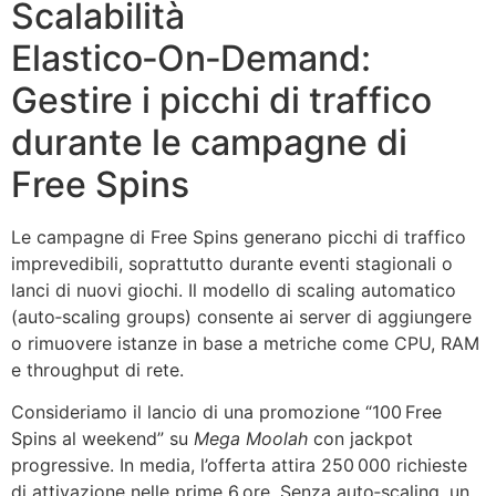
Scalabilità
Elastico‑On‑Demand:
Gestire i picchi di traffico
durante le campagne di
Free Spins
Le campagne di Free Spins generano picchi di traffico
imprevedibili, soprattutto durante eventi stagionali o
lanci di nuovi giochi. Il modello di scaling automatico
(auto‑scaling groups) consente ai server di aggiungere
o rimuovere istanze in base a metriche come CPU, RAM
e throughput di rete.
Consideriamo il lancio di una promozione “100 Free
Spins al weekend” su
Mega Moolah
con jackpot
progressive. In media, l’offerta attira 250 000 richieste
di attivazione nelle prime 6 ore. Senza auto‑scaling, un