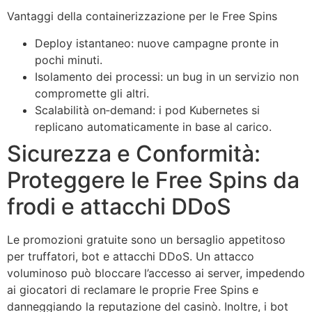
Vantaggi della containerizzazione per le Free Spins
Deploy istantaneo: nuove campagne pronte in
pochi minuti.
Isolamento dei processi: un bug in un servizio non
compromette gli altri.
Scalabilità on‑demand: i pod Kubernetes si
replicano automaticamente in base al carico.
Sicurezza e Conformità:
Proteggere le Free Spins da
frodi e attacchi DDoS
Le promozioni gratuite sono un bersaglio appetitoso
per truffatori, bot e attacchi DDoS. Un attacco
voluminoso può bloccare l’accesso ai server, impedendo
ai giocatori di reclamare le proprie Free Spins e
danneggiando la reputazione del casinò. Inoltre, i bot