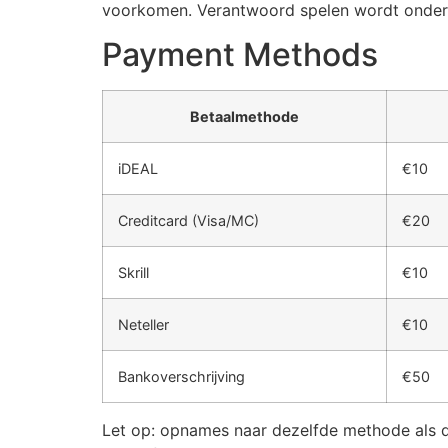
voorkomen. Verantwoord spelen wordt ondersteu
Payment Methods
Betaalmethode
iDEAL
€10
Creditcard (Visa/MC)
€20
Skrill
€10
Neteller
€10
Bankoverschrijving
€50
Let op: opnames naar dezelfde methode als d