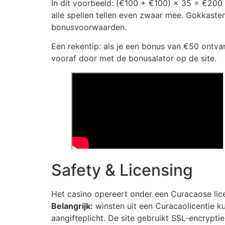
In dit voorbeeld: (€100 + €100) × 35 = €200 
alle spellen tellen even zwaar mee. Gokkaste
bonusvoorwaarden.
Een rekentip: als je een bonus van €50 ontva
vooraf door met de bonusalator op de site.
Safety & Licensing
Het casino opereert onder een Curacaose lice
Belangrijk:
winsten uit een Curacaolicentie k
aangifteplicht. De site gebruikt SSL‑encrypti