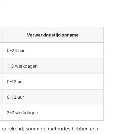
.
Verwerkingstijd opname
0–24 uur
1–3 werkdagen
0–12 uur
0–12 uur
3–7 werkdagen
rden gerekend; sommige methodes hebben een