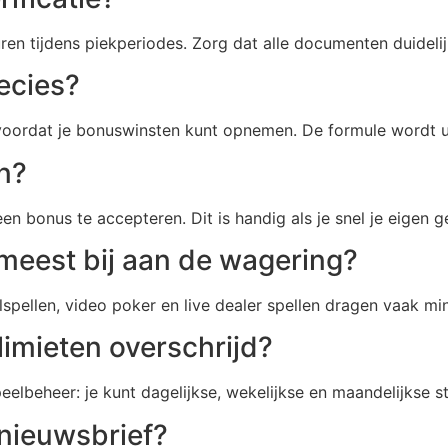
n tijdens piekperiodes. Zorg dat alle documenten duidelijk
ecies?
voordat je bonuswinsten kunt opnemen. De formule wordt ui
n?
een bonus te accepteren. Dit is handig als je snel je eigen 
meest bij aan de wagering?
pellen, video poker en live dealer spellen dragen vaak min
 limieten overschrijd?
beheer: je kunt dagelijkse, wekelijkse en maandelijkse sto
 nieuwsbrief?