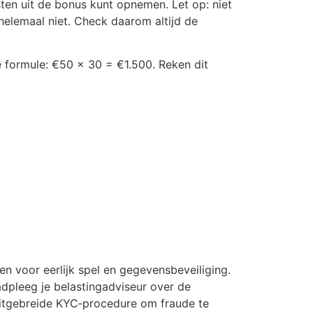
ten uit de bonus kunt opnemen. Let op: niet
helemaal niet. Check daarom altijd de
 formule: €50 × 30 = €1.500. Reken dit
n voor eerlijk spel en gegevensbeveiliging.
dpleeg je belastingadviseur over de
n uitgebreide KYC‑procedure om fraude te