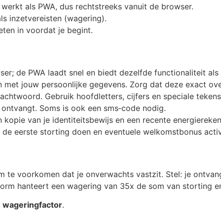
e werkt als PWA, dus rechtstreeks vanuit de browser.
s inzetvereisten (wagering).
ten in voordat je begint.
ser; de PWA laadt snel en biedt dezelfde functionaliteit als
r in met jouw persoonlijke gegevens. Zorg dat deze exact o
chtwoord. Gebruik hoofdletters, cijfers en speciale tekens
je ontvangt. Soms is ook een sms‑code nodig.
opie van je identiteitsbewijs en een recente energiereken
e de eerste storting doen en eventuele welkomstbonus acti
 om te voorkomen dat je onverwachts vastzit. Stel: je ontv
form hanteert een wagering van 35x de som van storting e
× wageringfactor
.