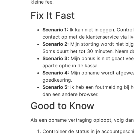
kleine fee.
Fix It Fast
Scenario 1:
Ik kan niet inloggen. Contro
contact op met de klantenservice via liv
Scenario 2:
Mijn storting wordt niet bij
Soms duurt het tot 30 minuten. Neem d
Scenario 3:
Mijn bonus is niet geactive
aparte optie in de kassa.
Scenario 4:
Mijn opname wordt afgeweze
goedkeuring.
Scenario 5:
Ik heb een foutmelding bij 
dan een andere browser.
Good to Know
Als een opname vertraging oploopt, volg dan
Controleer de status in je accountges