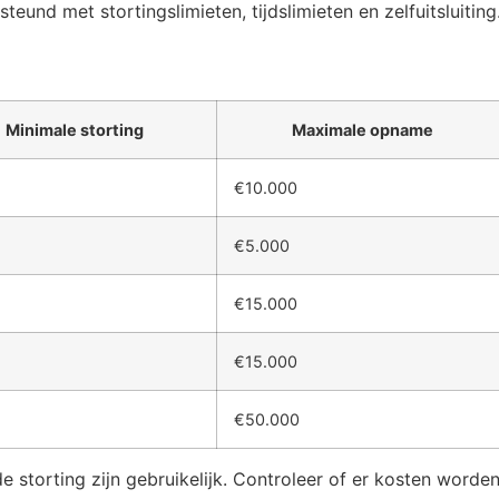
nd met stortingslimieten, tijdslimieten en zelfuitsluiting
Minimale storting
Maximale opname
€10.000
€5.000
€15.000
€15.000
€50.000
e storting zijn gebruikelijk. Controleer of er kosten wo