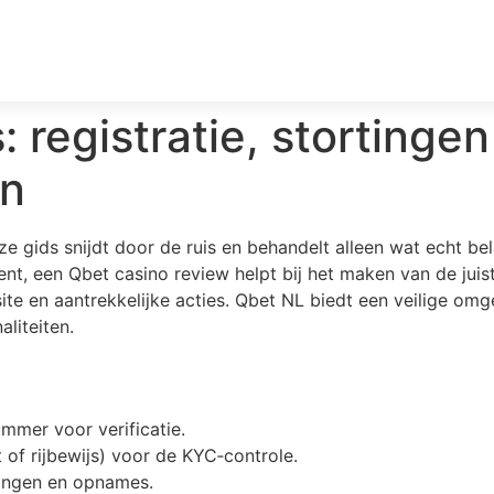
: registratie, stortingen
n
eze gids snijdt door de ruis en behandelt alleen wat echt bel
nt, een Qbet casino review helpt bij het maken van de juist
ite en aantrekkelijke acties. Qbet NL biedt een veilige omg
liteiten.
mmer voor verificatie.
t of rijbewijs) voor de KYC‑controle.
tingen en opnames.