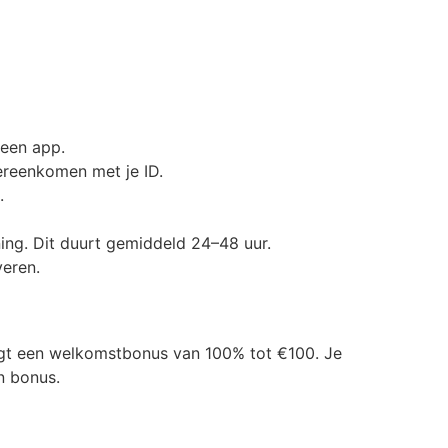
 een app.
vereenkomen met je ID.
.
ing. Dit duurt gemiddeld 24–48 uur.
veren.
angt een welkomstbonus van 100% tot €100. Je
n bonus.