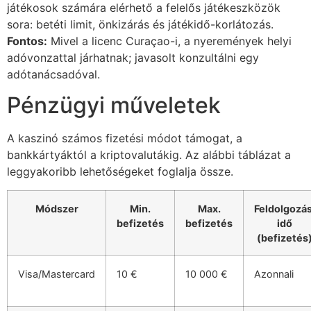
játékosok számára elérhető a felelős játékeszközök
sora: betéti limit, önkizárás és játékidő-korlátozás.
Fontos:
Mivel a licenc Curaçao-i, a nyeremények helyi
adóvonzattal járhatnak; javasolt konzultálni egy
adótanácsadóval.
Pénzügyi műveletek
A kaszinó számos fizetési módot támogat, a
bankkártyáktól a kriptovalutákig. Az alábbi táblázat a
leggyakoribb lehetőségeket foglalja össze.
Módszer
Min.
Max.
Feldolgozás
befizetés
befizetés
idő
(befizetés
Visa/Mastercard
10 €
10 000 €
Azonnali