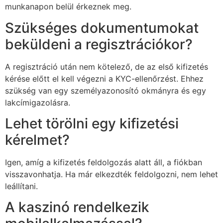
munkanapon belül érkeznek meg.
Szükséges dokumentumokat
beküldeni a regisztrációkor?
A regisztráció után nem kötelező, de az első kifizetés
kérése előtt el kell végezni a KYC-ellenőrzést. Ehhez
szükség van egy személyazonosító okmányra és egy
lakcímigazolásra.
Lehet törölni egy kifizetési
kérelmet?
Igen, amíg a kifizetés feldolgozás alatt áll, a fiókban
visszavonhatja. Ha már elkezdték feldolgozni, nem lehet
leállítani.
A kaszinó rendelkezik