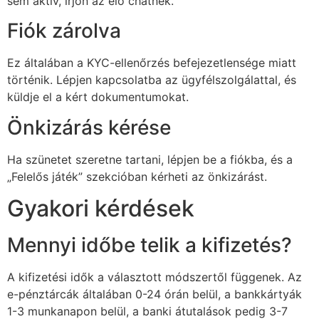
sem aktív, írjon az élő chatnek.
Fiók zárolva
Ez általában a KYC-ellenőrzés befejezetlensége miatt
történik. Lépjen kapcsolatba az ügyfélszolgálattal, és
küldje el a kért dokumentumokat.
Önkizárás kérése
Ha szünetet szeretne tartani, lépjen be a fiókba, és a
„Felelős játék” szekcióban kérheti az önkizárást.
Gyakori kérdések
Mennyi időbe telik a kifizetés?
A kifizetési idők a választott módszertől függenek. Az
e-pénztárcák általában 0-24 órán belül, a bankkártyák
1-3 munkanapon belül, a banki átutalások pedig 3-7