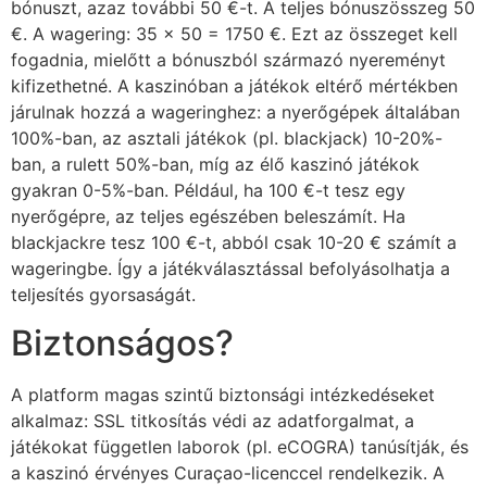
bónuszt, azaz további 50 €-t. A teljes bónuszösszeg 50
€. A wagering: 35 × 50 = 1750 €. Ezt az összeget kell
fogadnia, mielőtt a bónuszból származó nyereményt
kifizethetné. A kaszinóban a játékok eltérő mértékben
járulnak hozzá a wageringhez: a nyerőgépek általában
100%-ban, az asztali játékok (pl. blackjack) 10-20%-
ban, a rulett 50%-ban, míg az élő kaszinó játékok
gyakran 0-5%-ban. Például, ha 100 €-t tesz egy
nyerőgépre, az teljes egészében beleszámít. Ha
blackjackre tesz 100 €-t, abból csak 10-20 € számít a
wageringbe. Így a játékválasztással befolyásolhatja a
teljesítés gyorsaságát.
Biztonságos?
A platform magas szintű biztonsági intézkedéseket
alkalmaz: SSL titkosítás védi az adatforgalmat, a
játékokat független laborok (pl. eCOGRA) tanúsítják, és
a kaszinó érvényes Curaçao-licenccel rendelkezik. A