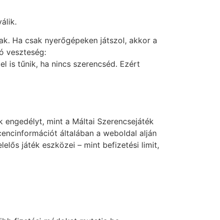
álik.
ak. Ha csak nyerőgépeken játszol, akkor a
tó veszteség:
l is tűnik, ha nincs szerencséd. Ezért
k engedélyt, mint a Máltai Szerencsejáték
encinformációt általában a weboldal alján
lős játék eszközei – mint befizetési limit,