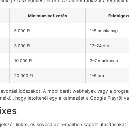
öltsége kaszinónként eltérő. Az alábbi táblázat a leggyako
Minimum befizetés
Feldolgozá
5 000 Ft
1–5 munkanap
3 000 Ft
12–24 óra
10 000 Ft
3–7 munkanap
20 000 Ft
1–6 óra
visszavonási időszakot. A mobilbarát webhelyek vagy a pro
élkül, hogy letöltenél egy alkalmazást a Google Playről v
ixes
t jelszó” linkre, és kövesd az e-mailben kapott utasításokat.