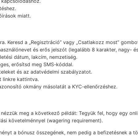
s kapcsolódáshoz.
téshez.
őírások miatt.
ára. Keresd a „Regisztráció” vagy „Csatlakozz most” gombo
sználónevet és erős jelszót (legalább 8 karakter, nagy- és 
letési dátum, lakcím, nemzetiség.
ges, erősítsd meg SMS-kóddal.
teleket és az adatvédelmi szabályzatot.
linkre kattintva.
lyazonosító okmány másolatát a KYC-ellenőrzéshez.
 nézzük meg a következő példát: Tegyük fel, hogy egy onl
lási követelménnyel (wagering requirement).
ényt a bónusz összegének, nem pedig a befizetésnek a tö