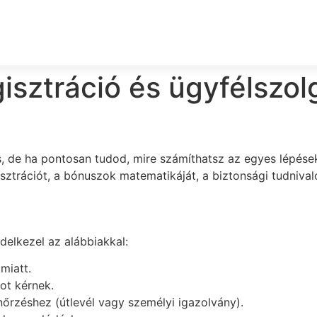
isztráció és ügyfélszolg
, de ha pontosan tudod, mire számíthatsz az egyes lépésekn
isztrációt, a bónuszok matematikáját, a biztonsági tudniv
delkezel az alábbiakkal:
miatt.
ot kérnek.
rzéshez (útlevél vagy személyi igazolvány).