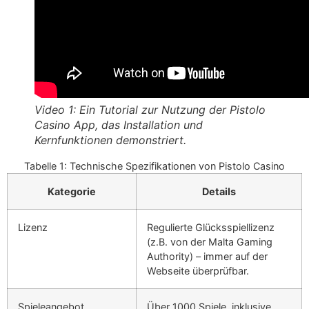
Video 1: Ein Tutorial zur Nutzung der Pistolo
Casino App, das Installation und
Kernfunktionen demonstriert.
Tabelle 1: Technische Spezifikationen von Pistolo Casino
Kategorie
Details
Lizenz
Regulierte Glücksspiellizenz
(z.B. von der Malta Gaming
Authority) – immer auf der
Webseite überprüfbar.
Spieleangebot
Über 1000 Spiele, inklusive