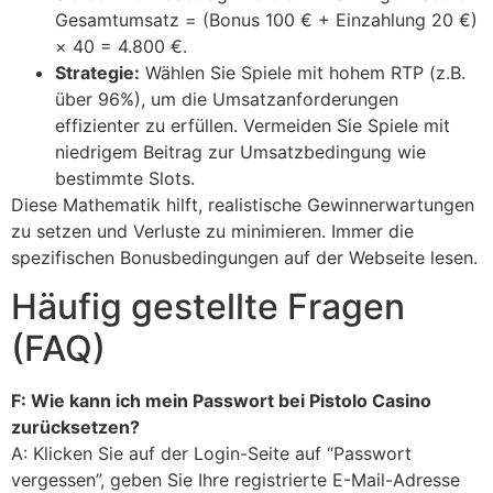
Gesamtumsatz = (Bonus 100 € + Einzahlung 20 €)
× 40 = 4.800 €.
Strategie:
Wählen Sie Spiele mit hohem RTP (z.B.
über 96%), um die Umsatzanforderungen
effizienter zu erfüllen. Vermeiden Sie Spiele mit
niedrigem Beitrag zur Umsatzbedingung wie
bestimmte Slots.
Diese Mathematik hilft, realistische Gewinnerwartungen
zu setzen und Verluste zu minimieren. Immer die
spezifischen Bonusbedingungen auf der Webseite lesen.
Häufig gestellte Fragen
(FAQ)
F: Wie kann ich mein Passwort bei Pistolo Casino
zurücksetzen?
A: Klicken Sie auf der Login-Seite auf “Passwort
vergessen”, geben Sie Ihre registrierte E-Mail-Adresse