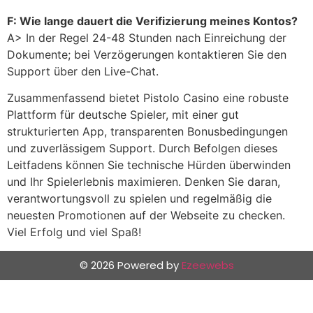
F: Wie lange dauert die Verifizierung meines Kontos?
A> In der Regel 24-48 Stunden nach Einreichung der
Dokumente; bei Verzögerungen kontaktieren Sie den
Support über den Live-Chat.
Zusammenfassend bietet Pistolo Casino eine robuste
Plattform für deutsche Spieler, mit einer gut
strukturierten App, transparenten Bonusbedingungen
und zuverlässigem Support. Durch Befolgen dieses
Leitfadens können Sie technische Hürden überwinden
und Ihr Spielerlebnis maximieren. Denken Sie daran,
verantwortungsvoll zu spielen und regelmäßig die
neuesten Promotionen auf der Webseite zu checken.
Viel Erfolg und viel Spaß!
© 2026 Powered by
Ezeewebs