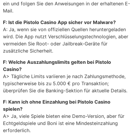
ein und folgen Sie den Anweisungen in der erhaltenen E-
Mail.
F: Ist die Pistolo Casino App sicher vor Malware?
A: Ja, wenn sie von offiziellen Quellen heruntergeladen
wird. Die App nutzt Verschlüsselungstechnologien, aber
vermeiden Sie Root- oder Jailbreak-Geräte für
zusätzliche Sicherheit.
F: Welche Auszahlungslimits gelten bei Pistolo
Casino?
A> Tägliche Limits variieren je nach Zahlungsmethode,
typischerweise bis zu 5.000 € pro Transaktion;
überprüfen Sie die Banking-Sektion für aktuelle Details.
F: Kann ich ohne Einzahlung bei Pistolo Casino
spielen?
A> Ja, viele Spiele bieten eine Demo-Version, aber für
Echtgeldspiele und Boni ist eine Mindesteinzahlung
erforderlich.