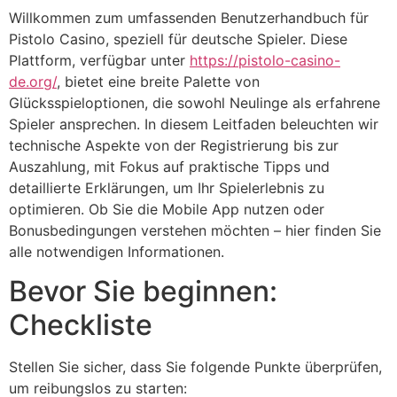
Willkommen zum umfassenden Benutzerhandbuch für
Pistolo Casino, speziell für deutsche Spieler. Diese
Plattform, verfügbar unter
https://pistolo-casino-
de.org/
, bietet eine breite Palette von
Glücksspieloptionen, die sowohl Neulinge als erfahrene
Spieler ansprechen. In diesem Leitfaden beleuchten wir
technische Aspekte von der Registrierung bis zur
Auszahlung, mit Fokus auf praktische Tipps und
detaillierte Erklärungen, um Ihr Spielerlebnis zu
optimieren. Ob Sie die Mobile App nutzen oder
Bonusbedingungen verstehen möchten – hier finden Sie
alle notwendigen Informationen.
Bevor Sie beginnen:
Checkliste
Stellen Sie sicher, dass Sie folgende Punkte überprüfen,
um reibungslos zu starten: