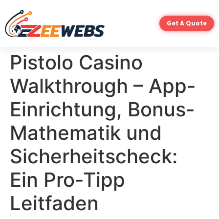
Get A Quote
Pistolo Casino
Walkthrough – App-
Einrichtung, Bonus-
Mathematik und
Sicherheitscheck:
Ein Pro-Tipp
Leitfaden