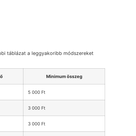
bbi táblázat a leggyakoribb módszereket
dő
Minimum összeg
5 000 Ft
3 000 Ft
3 000 Ft