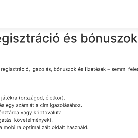
gisztráció és bónuszok
 regisztráció, igazolás, bónuszok és fizetések – semmi fele
játékra (országod, életkor).
és egy számlát a cím igazolásához.
énztárca vagy kriptovaluta.
gatási követelmények).
 mobilra optimalizált oldalt használd.