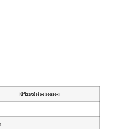
Kifizetési sebesség
a