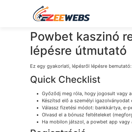
Powbet kaszinó re
lépésre útmutató
Ez egy gyakorlati, lépésről lépésre bemutató:
Quick Checklist
Győződj meg róla, hogy jogosult vagy a 
Készítsd elő a személyi igazolványodat 
Válassz fizetési módot: bankkártya, e-p
Olvasd el a bónusz feltételeket (megfor
Ha mobilon játszol, a powbet app vagy a