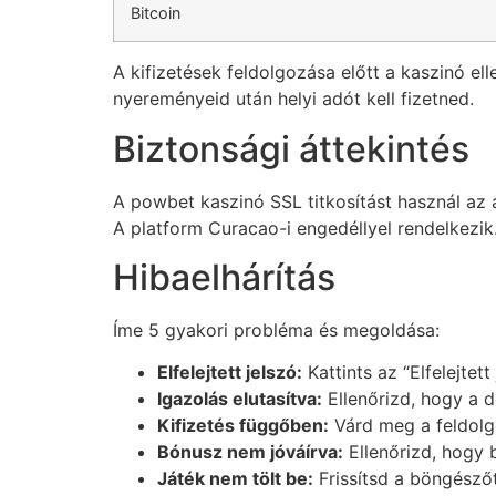
Bitcoin
A kifizetések feldolgozása előtt a kaszinó e
nyereményeid után helyi adót kell fizetned.
Biztonsági áttekintés
A powbet kaszinó SSL titkosítást használ az
A platform Curacao-i engedéllyel rendelkezik. 
Hibaelhárítás
Íme 5 gyakori probléma és megoldása:
Elfelejtett jelszó:
Kattints az “Elfelejtet
Igazolás elutasítva:
Ellenőrizd, hogy a 
Kifizetés függőben:
Várd meg a feldolgo
Bónusz nem jóváírva:
Ellenőrizd, hogy b
Játék nem tölt be:
Frissítsd a böngészőt