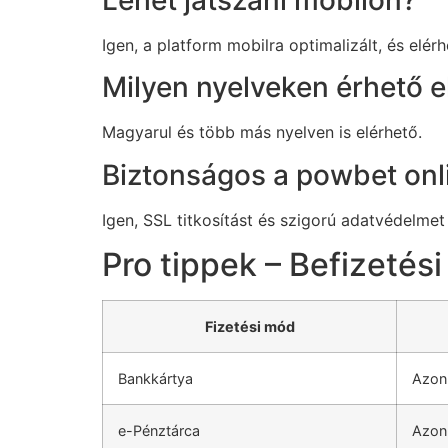
Igen, a platform mobilra optimalizált, és elé
Milyen nyelveken érhető e
Magyarul és több más nyelven is elérhető.
Biztonságos a powbet onl
Igen, SSL titkosítást és szigorú adatvédelme
Pro tippek – Befizetési
Fizetési mód
Bankkártya
Azonn
e-Pénztárca
Azonn