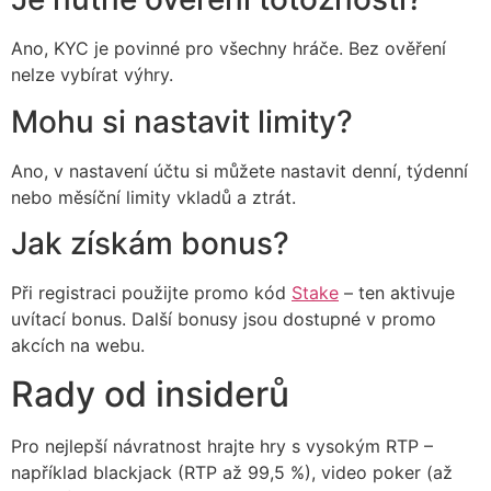
Ano, KYC je povinné pro všechny hráče. Bez ověření
nelze vybírat výhry.
Mohu si nastavit limity?
Ano, v nastavení účtu si můžete nastavit denní, týdenní
nebo měsíční limity vkladů a ztrát.
Jak získám bonus?
Při registraci použijte promo kód
Stake
– ten aktivuje
uvítací bonus. Další bonusy jsou dostupné v promo
akcích na webu.
Rady od insiderů
Pro nejlepší návratnost hrajte hry s vysokým RTP –
například blackjack (RTP až 99,5 %), video poker (až