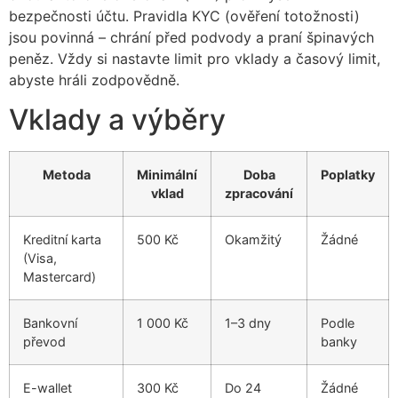
bezpečnosti účtu. Pravidla KYC (ověření totožnosti)
jsou povinná – chrání před podvody a praní špinavých
peněz. Vždy si nastavte limit pro vklady a časový limit,
abyste hráli zodpovědně.
Vklady a výběry
Metoda
Minimální
Doba
Poplatky
vklad
zpracování
Kreditní karta
500 Kč
Okamžitý
Žádné
(Visa,
Mastercard)
Bankovní
1 000 Kč
1–3 dny
Podle
převod
banky
E-wallet
300 Kč
Do 24
Žádné