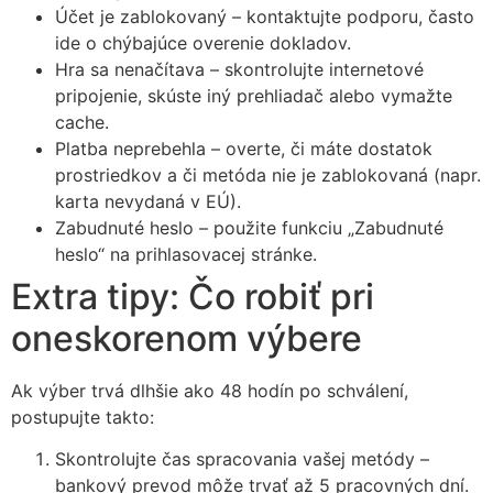
Účet je zablokovaný – kontaktujte podporu, často
ide o chýbajúce overenie dokladov.
Hra sa nenačítava – skontrolujte internetové
pripojenie, skúste iný prehliadač alebo vymažte
cache.
Platba neprebehla – overte, či máte dostatok
prostriedkov a či metóda nie je zablokovaná (napr.
karta nevydaná v EÚ).
Zabudnuté heslo – použite funkciu „Zabudnuté
heslo“ na prihlasovacej stránke.
Extra tipy: Čo robiť pri
oneskorenom výbere
Ak výber trvá dlhšie ako 48 hodín po schválení,
postupujte takto:
Skontrolujte čas spracovania vašej metódy –
bankový prevod môže trvať až 5 pracovných dní.