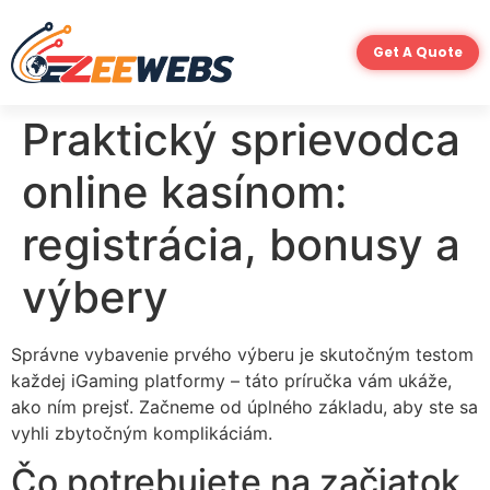
Get A Quote
Praktický sprievodca
online kasínom:
registrácia, bonusy a
výbery
Správne vybavenie prvého výberu je skutočným testom
každej iGaming platformy – táto príručka vám ukáže,
ako ním prejsť. Začneme od úplného základu, aby ste sa
vyhli zbytočným komplikáciám.
Čo potrebujete na začiatok