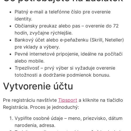
Platný e‑mail a telefónne číslo pre overenie
identity.
Občiansky preukaz alebo pas – overenie do 72
hodín, zvyčajne rýchlejšie.
Bankový účet alebo e‑peňaženku (Skrill, Neteller)
pre vklady a výbery.
Pevné internetové pripojenie, ideálne na počítači
alebo mobile.
Trpezlivosť – prvý výber si vyžaduje overenie
totožnosti a dodržanie podmienok bonusu.
Vytvorenie účtu
Pre registráciu navštívte
Tipsport
a kliknite na tlačidlo
Registrácia. Proces je jednoduchý:
Vyplňte osobné údaje – meno, priezvisko, dátum
narodenia, adresa.