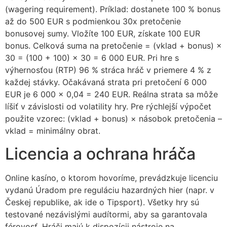
(wagering requirement). Príklad: dostanete 100 % bonus
až do 500 EUR s podmienkou 30x pretočenie
bonusovej sumy. Vložíte 100 EUR, získate 100 EUR
bonus. Celková suma na pretočenie = (vklad + bonus) ×
30 = (100 + 100) × 30 = 6 000 EUR. Pri hre s
výhernosťou (RTP) 96 % stráca hráč v priemere 4 % z
každej stávky. Očakávaná strata pri pretočení 6 000
EUR je 6 000 × 0,04 = 240 EUR. Reálna strata sa môže
líšiť v závislosti od volatility hry. Pre rýchlejší výpočet
použite vzorec: (vklad + bonus) × násobok pretočenia –
vklad = minimálny obrat.
Licencia a ochrana hráča
Online kasíno, o ktorom hovoríme, prevádzkuje licenciu
vydanú Úradom pre reguláciu hazardných hier (napr. v
Českej republike, ak ide o Tipsport). Všetky hry sú
testované nezávislými audítormi, aby sa garantovala
férovosť. Hráči majú k dispozícii nástroje na