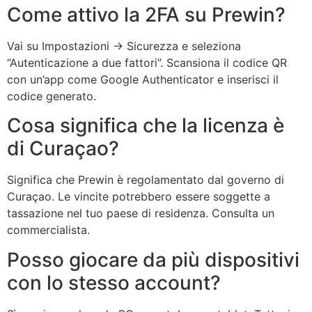
Come attivo la 2FA su Prewin?
Vai su Impostazioni → Sicurezza e seleziona
“Autenticazione a due fattori”. Scansiona il codice QR
con un’app come Google Authenticator e inserisci il
codice generato.
Cosa significa che la licenza è
di Curaçao?
Significa che Prewin è regolamentato dal governo di
Curaçao. Le vincite potrebbero essere soggette a
tassazione nel tuo paese di residenza. Consulta un
commercialista.
Posso giocare da più dispositivi
con lo stesso account?