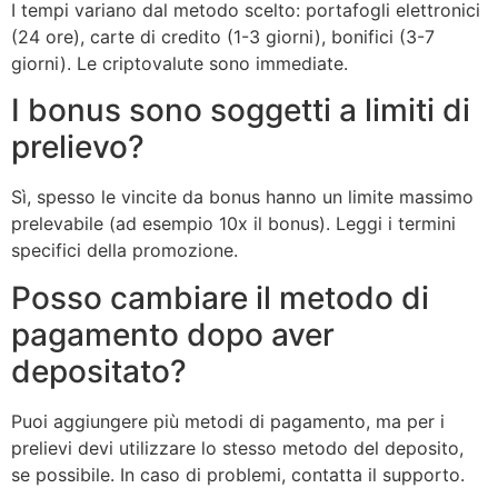
I tempi variano dal metodo scelto: portafogli elettronici
(24 ore), carte di credito (1-3 giorni), bonifici (3-7
giorni). Le criptovalute sono immediate.
I bonus sono soggetti a limiti di
prelievo?
Sì, spesso le vincite da bonus hanno un limite massimo
prelevabile (ad esempio 10x il bonus). Leggi i termini
specifici della promozione.
Posso cambiare il metodo di
pagamento dopo aver
depositato?
Puoi aggiungere più metodi di pagamento, ma per i
prelievi devi utilizzare lo stesso metodo del deposito,
se possibile. In caso di problemi, contatta il supporto.