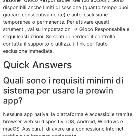
sezione “Gioco Responsabile” del tuo account. Sono
disponibili anche limiti di sessione (quanto tempo puoi
giocare consecutivamente) e auto-esclusione
temporanea o permanente. Per attivare questi
strumenti, vai su Impostazioni → Gioco Responsabile e
segui le istruzioni. Se senti di perdere il controllo,
contatta il supporto o utilizza il link per l’auto-
esclusione immediata.
Quick Answers
Quali sono i requisiti minimi di
sistema per usare la prewin
app?
Nessuna app nativa: la piattaforma è accessibile tramite
browser web su dispositivi iOS, Android, Windows e
macOS. Assicurati di avere una connessione Internet
stabile e un browser aggiornato.