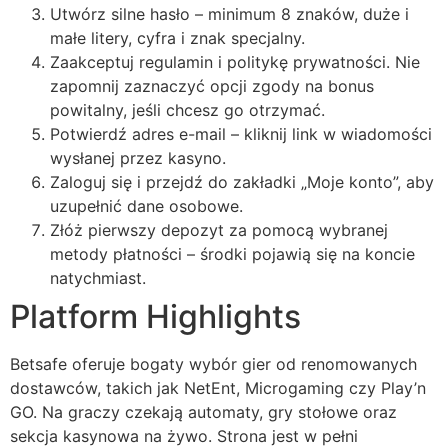
Utwórz silne hasło – minimum 8 znaków, duże i
małe litery, cyfra i znak specjalny.
Zaakceptuj regulamin i politykę prywatności. Nie
zapomnij zaznaczyć opcji zgody na bonus
powitalny, jeśli chcesz go otrzymać.
Potwierdź adres e-mail – kliknij link w wiadomości
wysłanej przez kasyno.
Zaloguj się i przejdź do zakładki „Moje konto”, aby
uzupełnić dane osobowe.
Złóż pierwszy depozyt za pomocą wybranej
metody płatności – środki pojawią się na koncie
natychmiast.
Platform Highlights
Betsafe oferuje bogaty wybór gier od renomowanych
dostawców, takich jak NetEnt, Microgaming czy Play’n
GO. Na graczy czekają automaty, gry stołowe oraz
sekcja kasynowa na żywo. Strona jest w pełni