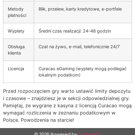
Metody
Blik, przelew, karty kredytowe, e-portfele
płatności
Wypłaty
Średni czas realizacji: 24–48 godzin
Obsługa
Czat na żywo, e-mail, telefonicznie 24/7
klienta
Licencja
Curacao eGaming (wypłaty mogą podlegać
lokalnym podatkom)
Przed rozpoczęciem gry warto ustawić limity depozytu
i czasowe – znajdziesz je w sekcji odpowiedzialnej gry.
Pamiętaj, że wygrane z kasyna z licencją Curacao mogą
wymagać rozliczenia w zeznaniu podatkowym w
Polsce. Powodzenia na starcie!
© 2026 Powered by
Ezeewebs