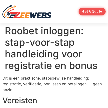
Get A Quote
Roobet inloggen:
stap-voor-stap
handleiding voor
registratie en bonus
Dit is een praktische, stapsgewijze handleiding:
registratie, verificatie, bonussen en betalingen — geen
onzin.
Vereisten