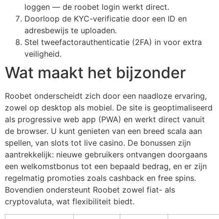
loggen — de roobet login werkt direct.
Doorloop de KYC-verificatie door een ID en
adresbewijs te uploaden.
Stel tweefactorauthenticatie (2FA) in voor extra
veiligheid.
Wat maakt het bijzonder
Roobet onderscheidt zich door een naadloze ervaring,
zowel op desktop als mobiel. De site is geoptimaliseerd
als progressive web app (PWA) en werkt direct vanuit
de browser. U kunt genieten van een breed scala aan
spellen, van slots tot live casino. De bonussen zijn
aantrekkelijk: nieuwe gebruikers ontvangen doorgaans
een welkomstbonus tot een bepaald bedrag, en er zijn
regelmatig promoties zoals cashback en free spins.
Bovendien ondersteunt Roobet zowel fiat- als
cryptovaluta, wat flexibiliteit biedt.