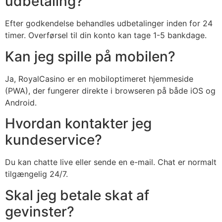
udbetaling?
Efter godkendelse behandles udbetalinger inden for 24
timer. Overførsel til din konto kan tage 1-5 bankdage.
Kan jeg spille på mobilen?
Ja, RoyalCasino er en mobiloptimeret hjemmeside
(PWA), der fungerer direkte i browseren på både iOS og
Android.
Hvordan kontakter jeg
kundeservice?
Du kan chatte live eller sende en e-mail. Chat er normalt
tilgængelig 24/7.
Skal jeg betale skat af
gevinster?