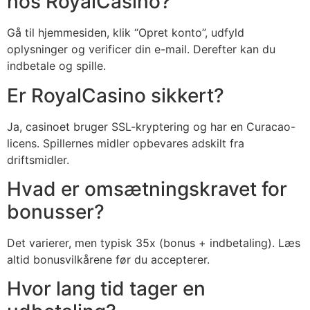
hos RoyalCasino?
Gå til hjemmesiden, klik “Opret konto”, udfyld
oplysninger og verificer din e-mail. Derefter kan du
indbetale og spille.
Er RoyalCasino sikkert?
Ja, casinoet bruger SSL-kryptering og har en Curacao-
licens. Spillernes midler opbevares adskilt fra
driftsmidler.
Hvad er omsætningskravet for
bonusser?
Det varierer, men typisk 35x (bonus + indbetaling). Læs
altid bonusvilkårene før du accepterer.
Hvor lang tid tager en