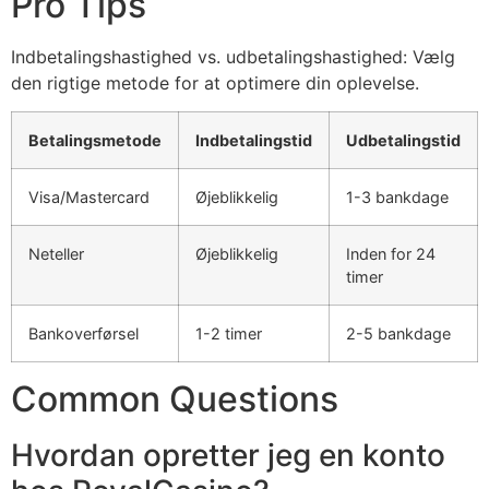
Pro Tips
Indbetalingshastighed vs. udbetalingshastighed: Vælg
den rigtige metode for at optimere din oplevelse.
Betalingsmetode
Indbetalingstid
Udbetalingstid
Visa/Mastercard
Øjeblikkelig
1-3 bankdage
Neteller
Øjeblikkelig
Inden for 24
timer
Bankoverførsel
1-2 timer
2-5 bankdage
Common Questions
Hvordan opretter jeg en konto