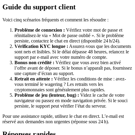
Guide du support client
Voici cinq scénarios fréquents et comment les résoudre :
Problème de connexion :
Vérifiez votre mot de passe et
réinitialisez-le via « Mot de passe oublié ». Si le problème
persiste, contactez le chat en direct (disponible 24 h/24).
Vérification KYC longue :
Assurez-vous que les documents
sont nets et lisibles. Si le délai dépasse 48 heures, relancez le
support par e-mail avec votre numéro de compte.
Bonus non crédité :
Vérifiez que vous avez bien activé
l’offre avant de déposer. Si le bonus n’apparaît pas, fournissez
une capture d’écran au support.
Retrait en attente :
Vérifiez les conditions de mise : avez-
vous terminé le wagering ? Les retraits vers les
cryptomonnaies sont généralement plus rapides.
Problème de jeu (lenteur, bug) :
Videz le cache de votre
navigateur ou passez en mode navigation privée. Si le souci
persiste, le support peut vérifier l’état du serveur.
Pour une assistance rapide, utilisez le chat en direct. L’e-mail est
réservé aux demandes non urgentes (réponse sous 24 h).
Réponses rapides