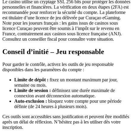
Le casino utilise un cryptage SSL 256 bits pour protéger les données
personnelles et financières. La vérification en deux étapes (2FA) est
recommandée pour renforcer la sécurité du compte. La plateforme
est titulaire d’une licence de jeu délivrée par Curaçao eGaming.
Note pour les joueurs français : les gains issus de casinos sous
licence Curaçao peuvent être soumis à l’impôt sur le revenu en
France, contrairement aux casinos sous licence française (ANJ).
Consultez un conseiller fiscal pour connaître votre situation.
Conseil d’initié – Jeu responsable
Pour garder le contrôle, activez les outils de jeu responsable
disponibles dans les paramètres du compte :
Limite de dépôt :
fixez un montant maximum par jour,
semaine ou mois.
Limite de session :
définissez une durée maximale de
connexion avant déconnexion automatique.
Auto-exclusion :
bloquez votre compte pour une période
définie (de 24 heures à plusieurs mois).
Ces outils sont accessibles sans justification et peuvent être modifiés
après un délai de réflexion. N’hésitez pas à les utiliser dès votre
inscription.