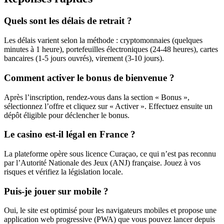
Quels sont les délais de retrait ?
Les délais varient selon la méthode : cryptomonnaies (quelques
minutes à 1 heure), portefeuilles électroniques (24‑48 heures), cartes
bancaires (1‑5 jours ouvrés), virement (3‑10 jours).
Comment activer le bonus de bienvenue ?
Après l’inscription, rendez-vous dans la section « Bonus »,
sélectionnez l’offre et cliquez sur « Activer ». Effectuez ensuite un
dépôt éligible pour déclencher le bonus.
Le casino est-il légal en France ?
La plateforme opère sous licence Curaçao, ce qui n’est pas reconnu
par l’Autorité Nationale des Jeux (ANJ) française. Jouez à vos
risques et vérifiez la législation locale.
Puis-je jouer sur mobile ?
Oui, le site est optimisé pour les navigateurs mobiles et propose une
application web progressive (PWA) que vous pouvez lancer depuis