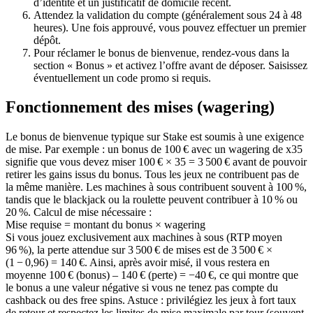
d’identité et un justificatif de domicile récent.
Attendez la validation du compte (généralement sous 24 à 48
heures). Une fois approuvé, vous pouvez effectuer un premier
dépôt.
Pour réclamer le bonus de bienvenue, rendez-vous dans la
section « Bonus » et activez l’offre avant de déposer. Saisissez
éventuellement un code promo si requis.
Fonctionnement des mises (wagering)
Le bonus de bienvenue typique sur Stake est soumis à une exigence
de mise. Par exemple : un bonus de 100 € avec un wagering de x35
signifie que vous devez miser 100 € × 35 = 3 500 € avant de pouvoir
retirer les gains issus du bonus. Tous les jeux ne contribuent pas de
la même manière. Les machines à sous contribuent souvent à 100 %,
tandis que le blackjack ou la roulette peuvent contribuer à 10 % ou
20 %. Calcul de mise nécessaire :
Mise requise = montant du bonus × wagering
Si vous jouez exclusivement aux machines à sous (RTP moyen
96 %), la perte attendue sur 3 500 € de mises est de 3 500 € ×
(1 − 0,96) = 140 €. Ainsi, après avoir misé, il vous restera en
moyenne 100 € (bonus) – 140 € (perte) = −40 €, ce qui montre que
le bonus a une valeur négative si vous ne tenez pas compte du
cashback ou des free spins. Astuce : privilégiez les jeux à fort taux
de retour et respectez les limites de mise maximale par tour (souvent