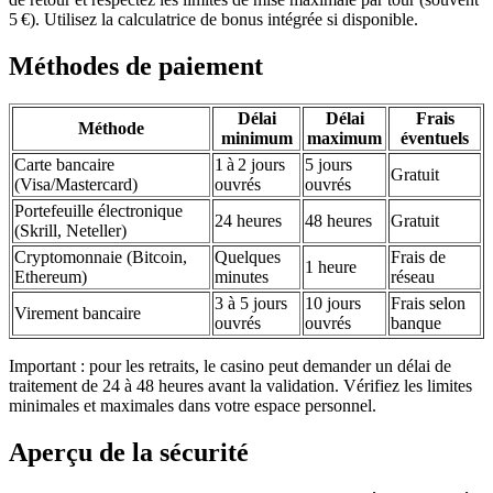
5 €). Utilisez la calculatrice de bonus intégrée si disponible.
Méthodes de paiement
Délai
Délai
Frais
Méthode
minimum
maximum
éventuels
Carte bancaire
1 à 2 jours
5 jours
Gratuit
(Visa/Mastercard)
ouvrés
ouvrés
Portefeuille électronique
24 heures
48 heures
Gratuit
(Skrill, Neteller)
Cryptomonnaie (Bitcoin,
Quelques
Frais de
1 heure
Ethereum)
minutes
réseau
3 à 5 jours
10 jours
Frais selon
Virement bancaire
ouvrés
ouvrés
banque
Important : pour les retraits, le casino peut demander un délai de
traitement de 24 à 48 heures avant la validation. Vérifiez les limites
minimales et maximales dans votre espace personnel.
Aperçu de la sécurité