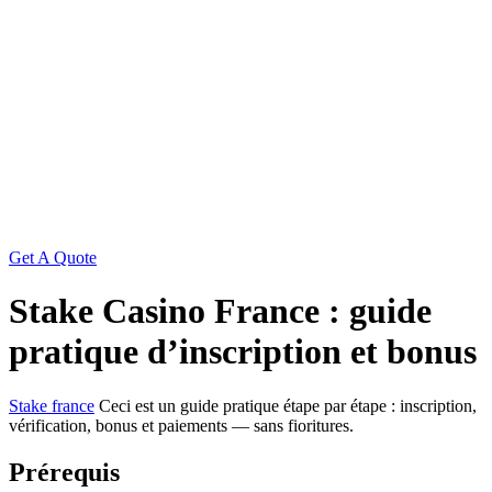
Skip
to
content
Get A Quote
Stake Casino France : guide
pratique d’inscription et bonus
Stake france
Ceci est un guide pratique étape par étape : inscription,
vérification, bonus et paiements — sans fioritures.
Prérequis