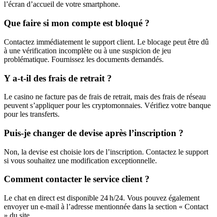
l’écran d’accueil de votre smartphone.
Que faire si mon compte est bloqué ?
Contactez immédiatement le support client. Le blocage peut être dû
à une vérification incomplète ou à une suspicion de jeu
problématique. Fournissez les documents demandés.
Y a-t-il des frais de retrait ?
Le casino ne facture pas de frais de retrait, mais des frais de réseau
peuvent s’appliquer pour les cryptomonnaies. Vérifiez votre banque
pour les transferts.
Puis-je changer de devise après l’inscription ?
Non, la devise est choisie lors de l’inscription. Contactez le support
si vous souhaitez une modification exceptionnelle.
Comment contacter le service client ?
Le chat en direct est disponible 24 h/24. Vous pouvez également
envoyer un e-mail à l’adresse mentionnée dans la section « Contact
» du site.