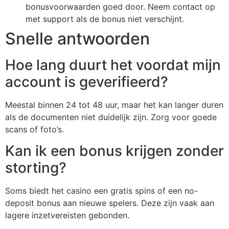
bonusvoorwaarden goed door. Neem contact op
met support als de bonus niet verschijnt.
Snelle antwoorden
Hoe lang duurt het voordat mijn
account is geverifieerd?
Meestal binnen 24 tot 48 uur, maar het kan langer duren
als de documenten niet duidelijk zijn. Zorg voor goede
scans of foto’s.
Kan ik een bonus krijgen zonder
storting?
Soms biedt het casino een gratis spins of een no-
deposit bonus aan nieuwe spelers. Deze zijn vaak aan
lagere inzetvereisten gebonden.