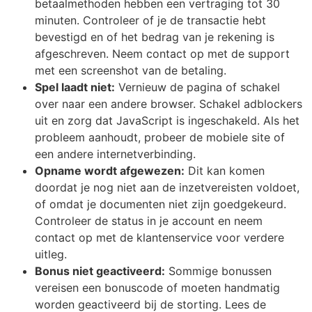
betaalmethoden hebben een vertraging tot 30
minuten. Controleer of je de transactie hebt
bevestigd en of het bedrag van je rekening is
afgeschreven. Neem contact op met de support
met een screenshot van de betaling.
Spel laadt niet:
Vernieuw de pagina of schakel
over naar een andere browser. Schakel adblockers
uit en zorg dat JavaScript is ingeschakeld. Als het
probleem aanhoudt, probeer de mobiele site of
een andere internetverbinding.
Opname wordt afgewezen:
Dit kan komen
doordat je nog niet aan de inzetvereisten voldoet,
of omdat je documenten niet zijn goedgekeurd.
Controleer de status in je account en neem
contact op met de klantenservice voor verdere
uitleg.
Bonus niet geactiveerd:
Sommige bonussen
vereisen een bonuscode of moeten handmatig
worden geactiveerd bij de storting. Lees de