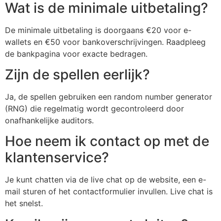
Wat is de minimale uitbetaling?
De minimale uitbetaling is doorgaans €20 voor e-
wallets en €50 voor bankoverschrijvingen. Raadpleeg
de bankpagina voor exacte bedragen.
Zijn de spellen eerlijk?
Ja, de spellen gebruiken een random number generator
(RNG) die regelmatig wordt gecontroleerd door
onafhankelijke auditors.
Hoe neem ik contact op met de
klantenservice?
Je kunt chatten via de live chat op de website, een e-
mail sturen of het contactformulier invullen. Live chat is
het snelst.