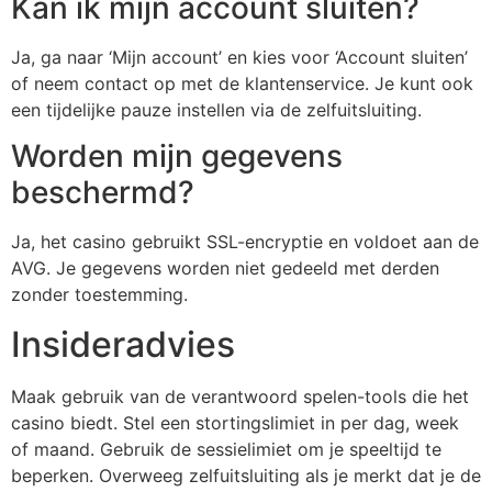
Kan ik mijn account sluiten?
Ja, ga naar ‘Mijn account’ en kies voor ‘Account sluiten’
of neem contact op met de klantenservice. Je kunt ook
een tijdelijke pauze instellen via de zelfuitsluiting.
Worden mijn gegevens
beschermd?
Ja, het casino gebruikt SSL-encryptie en voldoet aan de
AVG. Je gegevens worden niet gedeeld met derden
zonder toestemming.
Insideradvies
Maak gebruik van de verantwoord spelen-tools die het
casino biedt. Stel een stortingslimiet in per dag, week
of maand. Gebruik de sessielimiet om je speeltijd te
beperken. Overweeg zelfuitsluiting als je merkt dat je de