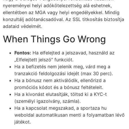
nyereményei helyi adókötelezettség alá eshetnek,
ellentétben az MGA vagy helyi engedélyekkel. Mindig
konzultálj adótanácsadóval. Az SSL titkosítás biztosítja
adataid védelmét.
When Things Go Wrong
Fontos:
Ha elfelejted a jelszavad, használd az
„Elfelejtett jelszó” funkciót.
Ha a befizetés nem jelenik meg, várd meg a
tranzakció feldolgozási idejét (max 30 perc).
Ha a bónusz nem aktiválódik, ellenőrizd a
promóciós kódot és a bónusz feltételeit.
Ha a kivonást elutasítják, töltsd ki a KYC-t
(személyi igazolvány, számla).
Ha a kapcsolat megszakad, a sportaza hu
weboldal automatikusan menti a folyamatban lévő
játékot.