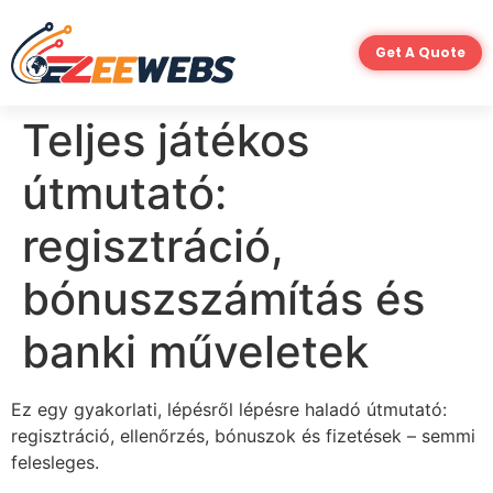
Get A Quote
Teljes játékos
útmutató:
regisztráció,
bónuszszámítás és
banki műveletek
Ez egy gyakorlati, lépésről lépésre haladó útmutató:
regisztráció, ellenőrzés, bónuszok és fizetések – semmi
felesleges.