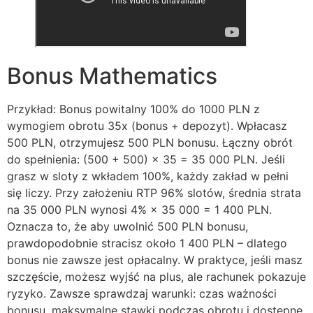
Bonus Mathematics
Przykład: Bonus powitalny 100% do 1000 PLN z
wymogiem obrotu 35x (bonus + depozyt). Wpłacasz
500 PLN, otrzymujesz 500 PLN bonusu. Łączny obrót
do spełnienia: (500 + 500) × 35 = 35 000 PLN. Jeśli
grasz w sloty z wkładem 100%, każdy zakład w pełni
się liczy. Przy założeniu RTP 96% slotów, średnia strata
na 35 000 PLN wynosi 4% × 35 000 = 1 400 PLN.
Oznacza to, że aby uwolnić 500 PLN bonusu,
prawdopodobnie stracisz około 1 400 PLN – dlatego
bonus nie zawsze jest opłacalny. W praktyce, jeśli masz
szczęście, możesz wyjść na plus, ale rachunek pokazuje
ryzyko. Zawsze sprawdzaj warunki: czas ważności
bonusu, maksymalne stawki podczas obrotu i dostępne