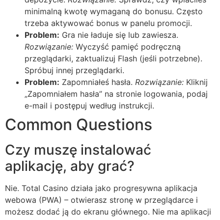
minimalną kwotę wymaganą do bonusu. Często
trzeba aktywować bonus w panelu promocji.
Problem:
Gra nie ładuje się lub zawiesza.
Rozwiązanie:
Wyczyść pamięć podręczną
przeglądarki, zaktualizuj Flash (jeśli potrzebne).
Spróbuj innej przeglądarki.
Problem:
Zapomniałeś hasła.
Rozwiązanie:
Kliknij
„Zapomniałem hasła” na stronie logowania, podaj
e-mail i postępuj według instrukcji.
Common Questions
Czy muszę instalować
aplikację, aby grać?
Nie. Total Casino działa jako progresywna aplikacja
webowa (PWA) – otwierasz stronę w przeglądarce i
możesz dodać ją do ekranu głównego. Nie ma aplikacji