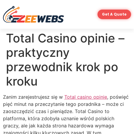
Get A Quote
Total Casino opinie –
praktyczny
przewodnik krok po
kroku
Zanim zarejestrujesz się w
Total casino opinie
, poświęć
pięć minut na przeczytanie tego poradnika – może ci
zaoszczędzić czas i pieniądze. Total Casino to
platforma, która zdobyła uznanie wśród polskich
graczy, ale jak każda strona hazardowa wymaga
znajomości kilku kluczowych zasad. W tym