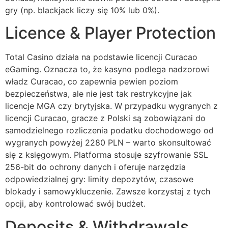
gry (np. blackjack liczy się 10% lub 0%).
Licence & Player Protection
Total Casino działa na podstawie licencji Curacao
eGaming. Oznacza to, że kasyno podlega nadzorowi
władz Curacao, co zapewnia pewien poziom
bezpieczeństwa, ale nie jest tak restrykcyjne jak
licencje MGA czy brytyjska. W przypadku wygranych z
licencji Curacao, gracze z Polski są zobowiązani do
samodzielnego rozliczenia podatku dochodowego od
wygranych powyżej 2280 PLN – warto skonsultować
się z księgowym. Platforma stosuje szyfrowanie SSL
256-bit do ochrony danych i oferuje narzędzia
odpowiedzialnej gry: limity depozytów, czasowe
blokady i samowykluczenie. Zawsze korzystaj z tych
opcji, aby kontrolować swój budżet.
Deposits & Withdrawals