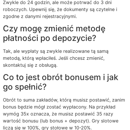
Zwykle do 24 godzin, ale może potrwać do 3 dni
roboczych. Upewnij się, że dokumenty są czytelne i
zgodne z danymi rejestracyjnymi.
Czy mogę zmienić metodę
płatności po depozycie?
Tak, ale wypłaty są zwykle realizowane tą samą
metodą, którą wpłaciłeś. Jeśli chcesz zmienić,
skontaktuj się z obsługą.
Co to jest obrót bonusem i jak
go spełnić?
Obrót to suma zakładów, którą musisz postawić, zanim
bonus będzie mógł zostać wypłacony. Na przykład
wymóg 35x oznacza, że musisz postawić 35 razy
wartość bonusu (lub bonus + depozyt). Gry slotowe
liczą się w 100%, gry stołowe w 10-20%.