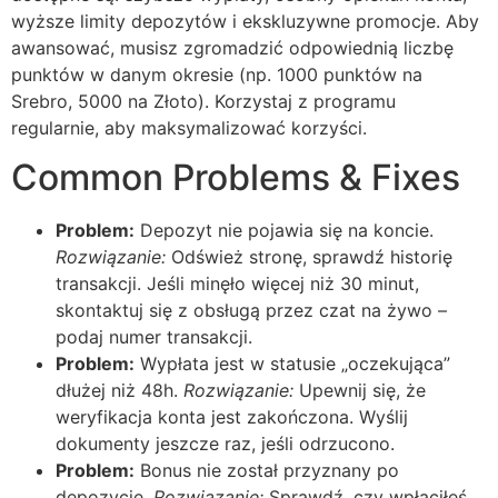
wyższe limity depozytów i ekskluzywne promocje. Aby
awansować, musisz zgromadzić odpowiednią liczbę
punktów w danym okresie (np. 1000 punktów na
Srebro, 5000 na Złoto). Korzystaj z programu
regularnie, aby maksymalizować korzyści.
Common Problems & Fixes
Problem:
Depozyt nie pojawia się na koncie.
Rozwiązanie:
Odśwież stronę, sprawdź historię
transakcji. Jeśli minęło więcej niż 30 minut,
skontaktuj się z obsługą przez czat na żywo –
podaj numer transakcji.
Problem:
Wypłata jest w statusie „oczekująca”
dłużej niż 48h.
Rozwiązanie:
Upewnij się, że
weryfikacja konta jest zakończona. Wyślij
dokumenty jeszcze raz, jeśli odrzucono.
Problem:
Bonus nie został przyznany po
depozycie.
Rozwiązanie:
Sprawdź, czy wpłaciłeś